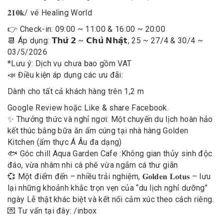
𝟐𝟏𝟎𝐤/ vé Healing World
👉 Check-in: 09:00 ~ 11:00 & 16:00 ~ 20:00
📆 Áp dụng: 𝗧𝗵𝘂̛́ 𝟮 ~ 𝗖𝗵𝘂̉ 𝗡𝗵𝗮̣̂𝘁, 25 ~ 27/4 & 30/4 ~
03/5/2026
*Lưu ý: Dịch vụ chưa bao gồm VAT
📣 Điều kiện áp dụng các ưu đãi:
Dành cho tất cả khách hàng trên 1,2 m
Google Review hoặc Like & share Facebook.
✨ Thưởng thức và nghỉ ngơi: Một chuyến du lịch hoàn hảo
kết thúc bằng bữa ăn ấm cúng tại nhà hàng Golden
Kitchen (ẩm thực Á Âu đa dạng)
🐟 Góc chill Aqua Garden Cafe :Không gian thủy sinh độc
đáo, vừa nhâm nhi cà phê vừa ngắm cá thư giãn
💞 Một điểm đến – nhiều trải nghiệm, 𝐆𝐨𝐥𝐝𝐞𝐧 𝐋𝐨𝐭𝐮𝐬 – lưu
lại những khoảnh khắc trọn vẹn của “du lịch nghỉ dưỡng”
ngày Lễ thật khác biệt và kết nối cảm xúc theo cách riêng.
💌 Tư vấn tại đây: /inbox