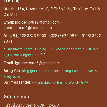
Liên hệ
Địa chỉ: 16A, Đường số 10, P. Thảo Điền, Thủ Đức, Tp Hồ
Chí Minh
Email: igoldenlotus2@gmail.com -
igoldenlotus9@hotmail.com
Đt: (+84) 028 3823 9000 | (028) 3622 9870 | (028) 3622
9871
*
Đặt nhóm Team Building – 10 khách hoặc hơn * Vui lòng
*
đặt trước 5 ngày khi đến
Email: igoldenlotus6@gmail.com
Bảng Giá
Bảng giá Golden Lotus Healing World – Foot &
Body care
Gửi messenger: +
+
Nghỉ dưỡng Healing World
GYM
Giờ mở cửa
Tất cả các ngày:
09:00 – 24:00