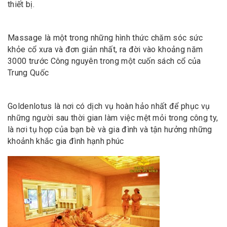
thiết bị.
Massage là một trong những hình thức chăm sóc sức
khỏe cổ xưa và đơn giản nhất, ra đời vào khoảng năm
3000 trước Công nguyên trong một cuốn sách cổ của
Trung Quốc
Goldenlotus là nơi có dịch vụ hoàn hảo nhất để phục vụ
những người sau thời gian làm việc mệt mỏi trong công ty,
là nơi tụ họp của bạn bè và gia đình và tận hưởng những
khoảnh khắc gia đình hạnh phúc