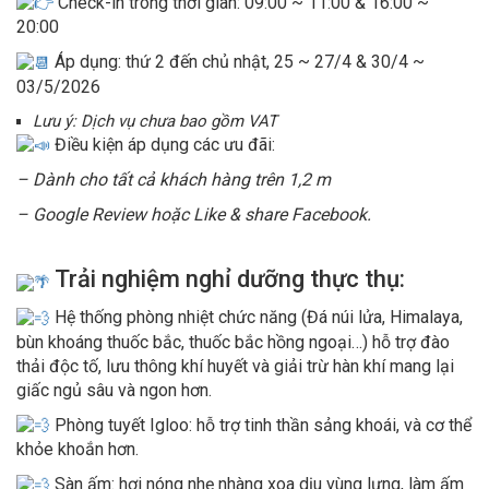
Check-in trong thời gian: 09:00 ~ 11:00 & 16:00 ~
20:00
Áp dụng: thứ 2 đến chủ nhật, 25 ~ 27/4 & 30/4 ~
03/5/2026
Lưu ý: Dịch vụ chưa bao gồm VAT
Điều kiện áp dụng các ưu đãi:
– Dành cho tất cả khách hàng trên 1,2 m
– Google Review hoặc Like & share Facebook.
Trải nghiệm nghỉ dưỡng thực thụ:
Hệ thống phòng nhiệt chức năng (Đá núi lửa, Himalaya,
bùn khoáng thuốc bắc, thuốc bắc hồng ngoại…) hỗ trợ đào
thải độc tố, lưu thông khí huyết và giải trừ hàn khí mang lại
giấc ngủ sâu và ngon hơn.
Phòng tuyết Igloo: hỗ trợ tinh thần sảng khoái, và cơ thể
khỏe khoắn hơn.
Sàn ấm: hơi nóng nhẹ nhàng xoa dịu vùng lưng, làm ấm