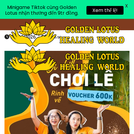
X
Minigame Tiktok cùng Golden
Toggle 
Xem thể lệ!
Lotus nhận thưởng đến 9tr đồng.
28/04/2026
/
Quản trị