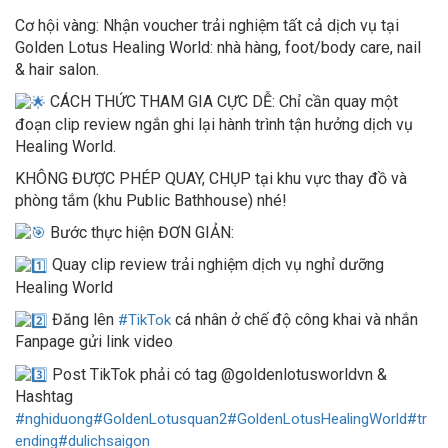
Cơ hội vàng: Nhận voucher trải nghiệm tất cả dịch vụ tại
Golden Lotus Healing World: nhà hàng, foot/body care, nail
& hair salon.
CÁCH THỨC THAM GIA CỰC DỄ: Chỉ cần quay một
đoạn clip review ngắn ghi lại hành trình tận hưởng dịch vụ
Healing World.
KHÔNG ĐƯỢC PHÉP QUAY, CHỤP tại khu vực thay đồ và
phòng tắm (khu Public Bathhouse) nhé!
Bước thực hiện ĐƠN GIẢN:
Quay clip review trải nghiệm dịch vụ nghỉ dưỡng
Healing World
Đăng lên
cá nhân ở chế độ công khai và nhắn
#TikTok
Fanpage gửi link video
Post TikTok phải có tag @goldenlotusworldvn &
Hashtag
#nghiduong
#GoldenLotusquan2
#GoldenLotusHealingWorld
#tr
ending
#dulichsaigon