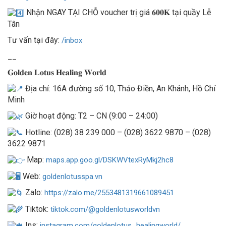
Nhận NGAY TẠI CHỖ voucher trị giá 𝟔𝟎𝟎𝐊 tại quầy Lễ
Tân
Tư vấn tại đây:
/inbox
__
𝐆𝐨𝐥𝐝𝐞𝐧 𝐋𝐨𝐭𝐮𝐬 𝐇𝐞𝐚𝐥𝐢𝐧𝐠 𝐖𝐨𝐫𝐥𝐝
Địa chỉ: 16A đường số 10, Thảo Điền, An Khánh, Hồ Chí
Minh
Giờ hoạt động: T2 – CN (9:00 – 24:00)
Hotline: (028) 38 239 000 – (028) 3622 9870 – (028)
3622 9871
Map:
maps.app.goo.gl/DSKWVtexRyMkj2hc8
Web:
goldenlotusspa.vn
Zalo:
https://zalo.me/2553481319661089451
Tiktok:
tiktok.com/@goldenlotusworldvn
Ins:
instagram.com/goldenlotus_healingworld/