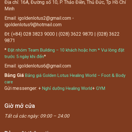
Địa chỉ: 16A, Đường số 10, P. Thảo Điền, Thủ Đức, Tp Hồ Chí
Minh
Email: igoldenlotus2@gmail.com -
igoldenlotus9@hotmail.com
Đt: (+84) 028 3823 9000 | (028) 3622 9870 | (028) 3622
9871
*
Đặt nhóm Team Building – 10 khách hoặc hơn * Vui lòng đặt
*
trước 5 ngày khi đến
Email: igoldenlotus6@gmail.com
Bảng Giá
Bảng giá Golden Lotus Healing World – Foot & Body
care
Gửi messenger: +
+
Nghỉ dưỡng Healing World
GYM
Giờ mở cửa
Tất cả các ngày:
09:00 – 24:00