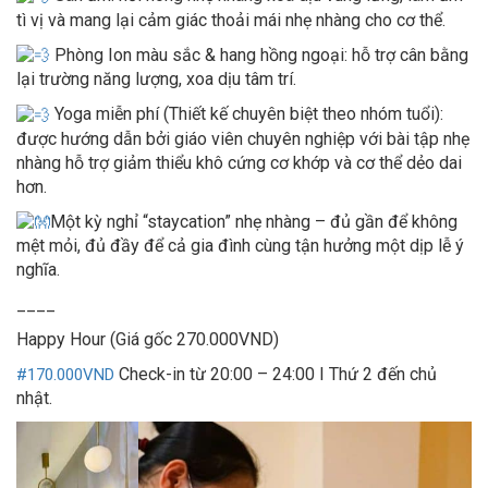
tì vị và mang lại cảm giác thoải mái nhẹ nhàng cho cơ thể.
Phòng Ion màu sắc & hang hồng ngoại: hỗ trợ cân bằng
lại trường năng lượng, xoa dịu tâm trí.
Yoga miễn phí (Thiết kế chuyên biệt theo nhóm tuổi):
được hướng dẫn bởi giáo viên chuyên nghiệp với bài tập nhẹ
nhàng hỗ trợ giảm thiểu khô cứng cơ khớp và cơ thể dẻo dai
hơn.
Một kỳ nghỉ “staycation” nhẹ nhàng – đủ gần để không
mệt mỏi, đủ đầy để cả gia đình cùng tận hưởng một dịp lễ ý
nghĩa.
____
Happy Hour (Giá gốc 270.000VND)
Check-in từ 20:00 – 24:00 I Thứ 2 đến chủ
#170.000VND
nhật.