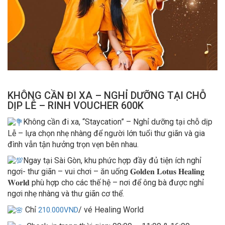
KHÔNG CẦN ĐI XA – NGHỈ DƯỠNG TẠI CHỖ
DỊP LỄ – RINH VOUCHER 600K
Không cần đi xa, “Staycation” – Nghỉ dưỡng tại chỗ dịp
Lễ – lựa chọn nhẹ nhàng để người lớn tuổi thư giãn và gia
đình vẫn tận hưởng trọn vẹn bên nhau.
Ngay tại Sài Gòn, khu phức hợp đầy đủ tiện ích nghỉ
ngơi- thư giãn – vui chơi – ăn uống 𝐆𝐨𝐥𝐝𝐞𝐧 𝐋𝐨𝐭𝐮𝐬 𝐇𝐞𝐚𝐥𝐢𝐧𝐠
𝐖𝐨𝐫𝐥𝐝 phù hợp cho các thế hệ – nơi để ông bà được nghỉ
ngơi nhẹ nhàng và thư giãn cơ thể.
Chỉ
/ vé Healing World
210.000VND