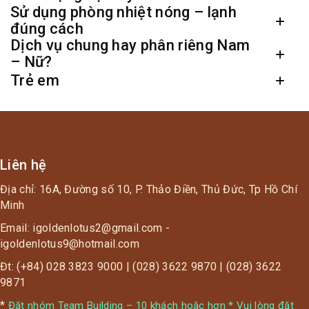
Sử dụng phòng nhiệt nóng – lạnh
đúng cách
Dịch vụ chung hay phân riêng Nam
– Nữ?
Trẻ em
Liên hệ
Địa chỉ: 16A, Đường số 10, P. Thảo Điền, Thủ Đức, Tp Hồ Chí
Minh
Email: igoldenlotus2@gmail.com -
igoldenlotus9@hotmail.com
Đt: (+84) 028 3823 9000 | (028) 3622 9870 | (028) 3622
9871
*
Đặt nhóm Team Building – 10 khách hoặc hơn * Vui lòng đặt