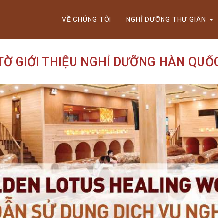
ktok cùng Golden Lotus nhận thưởng đến 9tr đồng.
VỀ CHÚNG TÔI
NGHỈ DƯỠNG THƯ GIÃN
TỜ GIỚI THIỆU NGHỈ DƯỠNG HÀN QUỐ