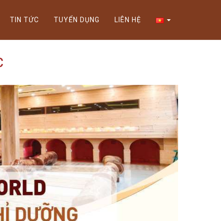
Xem thể lệ!
TIN TỨC
TUYỂN DỤNG
LIÊN HỆ
C