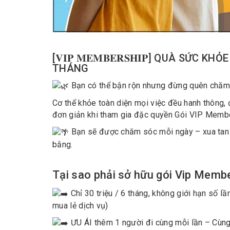
[𝐕𝐈𝐏 𝐌𝐄𝐌𝐁𝐄𝐑𝐒𝐇𝐈𝐏] QUÀ SỨC
THÁNG
Bạn có thể bận rộn nhưng đừng quên chăm s
Cơ thể khỏe toàn diện mọi việc đều hanh thông, 
đơn giản khi tham gia đặc quyền Gói VIP Membe
Bạn sẽ được chăm sóc mỗi ngày – xua tan m
bằng.
Tại sao phải sở hữu gói Vip Memb
Chỉ 30 triệu / 6 tháng, không giới hạn số lầ
mua lẻ dịch vụ)
ƯU ÁI thêm 1 người đi cùng mỗi lần – Cùn