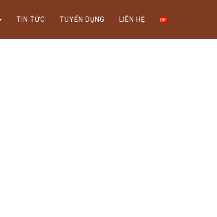
Xem thể lệ!
TIN TỨC
TUYỂN DỤNG
LIÊN HỆ