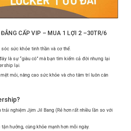
 KHỎE ĐẲNG CẤP VIP – MUA 1 LỢI 2 –30TR/6
óc sức khỏe tinh thần và cơ thể.
đây là sự “giàu có” mà bạn tìm kiếm cả đời nhưng lại
rship lại.
ệt mỏi, nâng cao sức khỏe và cho tâm trí luôn cân
ership?
n trải nghiệm Jjim Jil Bang (Rẻ hơn rất nhiều lần so với
g tận hưởng, cùng khỏe mạnh hơn mỗi ngày.