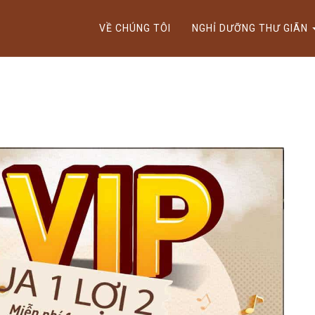
ktok cùng Golden Lotus nhận thưởng đến 9tr đồng.
VỀ CHÚNG TÔI
NGHỈ DƯỠNG THƯ GIÃN