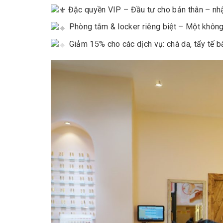
Đặc quyền VIP – Đầu tư cho bản thân – nhận
Phòng tắm & locker riêng biệt – Một không
Giảm 15% cho các dịch vụ: chà da, tẩy tế bào 