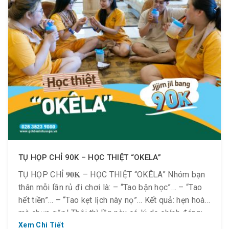
TỤ HỌP CHỈ 90K – HỌC THIỆT “OKELA”
TỤ HỌP CHỈ 𝟗𝟎𝐊 – HỌC THIỆT “OKÊLA” Nhóm bạn
thân mỗi lần rủ đi chơi là: – “Tao bận học”… – “Tao
hết tiền”… – “Tao kẹt lịch này nọ”… Kết quả: hẹn hoài
mà chưa gặp! Thôi thì lần này có lý do chính đáng:
đi Jjim Jil Bang – Golden Lotus Healing […]
Xem Chi Tiết