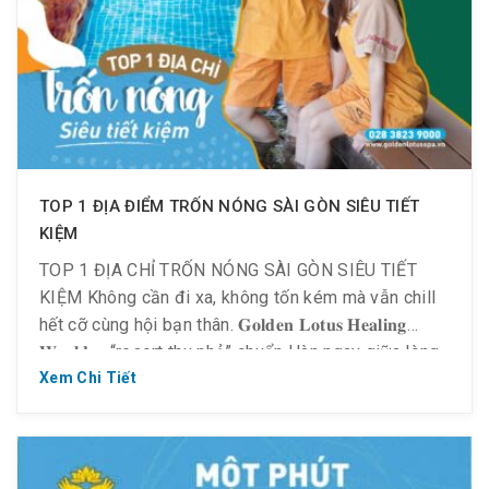
TOP 1 ĐỊA ĐIỂM TRỐN NÓNG SÀI GÒN SIÊU TIẾT
KIỆM
TOP 1 ĐỊA CHỈ TRỐN NÓNG SÀI GÒN SIÊU TIẾT
KIỆM Không cần đi xa, không tốn kém mà vẫn chill
hết cỡ cùng hội bạn thân. 𝐆𝐨𝐥𝐝𝐞𝐧 𝐋𝐨𝐭𝐮𝐬 𝐇𝐞𝐚𝐥𝐢𝐧𝐠
𝐖𝐨𝐫𝐥𝐝 – “resort thu nhỏ” chuẩn Hàn ngay giữa lòng
Sài Gòn! Một nơi thư thái để trải nghiệm, mát lành
Xem Chi Tiết
để xả stress và […]