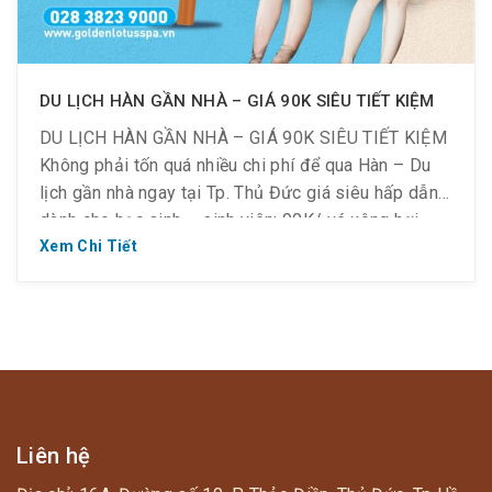
DU LỊCH HÀN GẦN NHÀ – GIÁ 90K SIÊU TIẾT KIỆM
DU LỊCH HÀN GẦN NHÀ – GIÁ 90K SIÊU TIẾT KIỆM
Không phải tốn quá nhiều chi phí để qua Hàn – Du
lịch gần nhà ngay tại Tp. Thủ Đức giá siêu hấp dẫn
dành cho học sinh – sinh viên: 90K/ vé xông hơi –
Jjim Jil Bang Check-in: 14h00 ~ 17h00 Thời […]
Xem Chi Tiết
Liên hệ