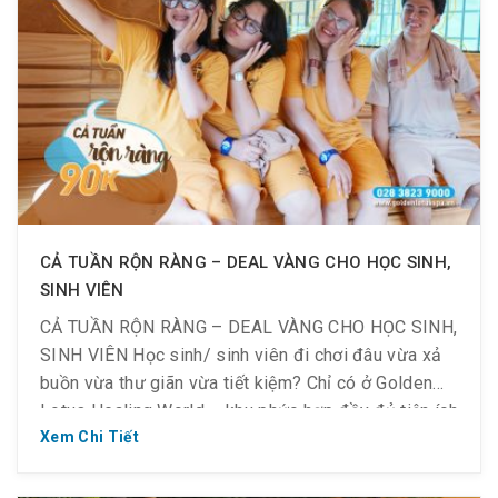
CẢ TUẦN RỘN RÀNG – DEAL VÀNG CHO HỌC SINH,
SINH VIÊN
CẢ TUẦN RỘN RÀNG – DEAL VÀNG CHO HỌC SINH,
SINH VIÊN Học sinh/ sinh viên đi chơi đâu vừa xả
buồn vừa thư giãn vừa tiết kiệm? Chỉ có ở Golden
Lotus Healing World – khu phức hợp đầy đủ tiện ích
như một Mall thu nhỏ để bạn trẻ thỏa sức trải
Xem Chi Tiết
nghiệm […]