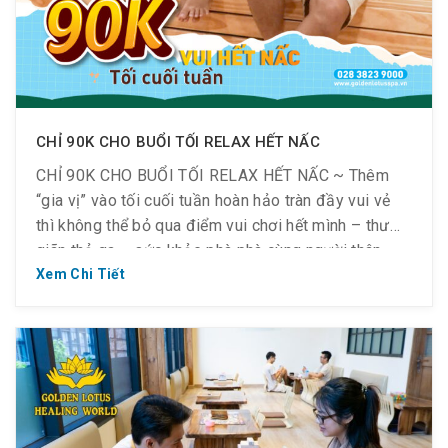
CHỈ 90K CHO BUỔI TỐI RELAX HẾT NẤC
CHỈ 90K CHO BUỔI TỐI RELAX HẾT NẤC ~ Thêm
“gia vị” vào tối cuối tuần hoàn hảo tràn đầy vui vẻ
thì không thể bỏ qua điểm vui chơi hết mình – thư
giãn thả ga – sức khỏe phà phà cùng người thân
thương tại Golden Lotus Healing World ~ Chỉ 𝟗𝟎𝐊/
Xem Chi Tiết
vé […]