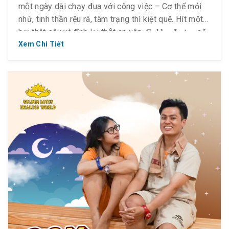
một ngày dài chạy đua với công việc – Cơ thể mỏi
nhừ, tinh thần rệu rã, tâm trạng thì kiệt quệ. Hít một
hơi thât sâu và tĩnh lại thật an yên. 𝐆𝐨𝐥𝐝𝐞𝐧 𝐋𝐨𝐭𝐮𝐬 sẽ
mang đến không gian thư giãn, cơ thể được […]
Xem Chi Tiết