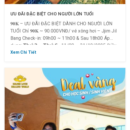
ƯU ĐÃI ĐẶC BIỆT CHO NGƯỜI LỚN TUỔI
𝟗𝟎𝐊 – ƯU ĐÃI ĐẶC BIỆT DÀNH CHO NGƯỜI LỚN
TUỔI Chỉ 𝟗𝟎𝐊 ~ 90.000VNĐ/ vé xông hơi – Jjim Jil
Bang Check-in: 09h00 ~ 11h00 & Sau 18h00 Áp
dụng: 𝗧𝗵𝘂̛́ 𝟮 ~ 𝗧𝗵𝘂̛́ 𝟲 , 11/08 ~ 31/10/2025 Điều
kiện áp dụng ưu đãi: – Dành cho khách Việt từ 60
Xem Chi Tiết
tuổi (1965) […]