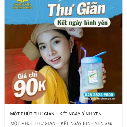
MỘT PHÚT THƯ GIÃN – KẾT NGÀY BÌNH YÊN
MỘT PHÚT THƯ GIÃN – KẾT NGÀY BÌNH YÊN Sau