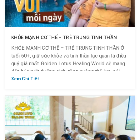
KHỎE MẠNH CƠ THỂ – TRẺ TRUNG TINH THẦN
KHỎE MẠNH CƠ THỂ – TRẺ TRUNG TINH THẦN Ở
tuổi 60+, giữ sức khỏe và tinh thần lạc quan là điều
quý giá nhất. Golden Lotus Healing World sẽ mang
đến bí quyết dưỡng sinh: tăng cường thể lực, cải
thiện tuần hoàn và nuôi dưỡng tinh thần mỗi ngày
Xem Chi Tiết
bằng liệu pháp xông […]