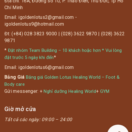
Địa chỉ: 16A, Đường số 10, P. Thảo Điền, Thủ Đức, Tp Hồ
Chí Minh
Email: igoldenlotus2@gmail.com -
igoldenlotus9@hotmail.com
Đt: (+84) 028 3823 9000 | (028) 3622 9870 | (028) 3622
9871
*
Đặt nhóm Team Building – 10 khách hoặc hơn * Vui lòng
*
đặt trước 5 ngày khi đến
Email: igoldenlotus6@gmail.com
Bảng Giá
Bảng giá Golden Lotus Healing World – Foot &
Body care
Gửi messenger: +
+
Nghỉ dưỡng Healing World
GYM
Giờ mở cửa
Tất cả các ngày:
09:00 – 24:00