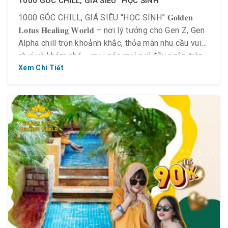
1000 GÓC CHILL, GIÁ SIÊU “HỌC SINH”
1000 GÓC CHILL, GIÁ SIÊU “HỌC SINH” 𝐆𝐨𝐥𝐝𝐞𝐧
𝐋𝐨𝐭𝐮𝐬 𝐇𝐞𝐚𝐥𝐢𝐧𝐠 𝐖𝐨𝐫𝐥𝐝 – nơi lý tưởng cho Gen Z, Gen
Alpha chill trọn khoảnh khắc, thỏa mãn nhu cầu vui
chơi và khám phá – mọi góc mọi nơi đều ngập tràn
vibe Hàn Quốc để selfie những bức ảnh xinh lung
Xem Chi Tiết
linh. Giá siêu “iu” […]