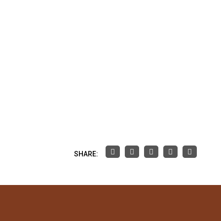
SHARE: