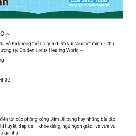
ẤC ~
vui vẻ thì không thể bỏ qua điểm vui chơi hết mình – thư
thương tại Golden Lotus Healing World ~
ng
hật)
n từ: các phòng xông Jjim Jil bang hay những bài tập
 khí huyết, đẹp da – khỏe dáng, ngủ ngon giấc…và vừa vui
ả ga như: