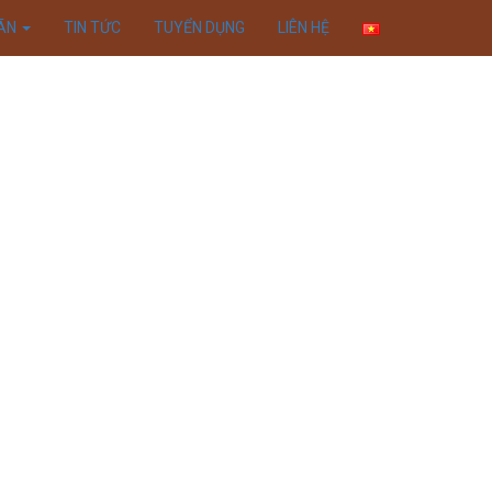
IÃN
TIN TỨC
TUYỂN DỤNG
LIÊN HỆ
Xem thể lệ!