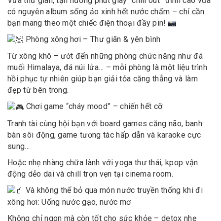
Vừa thư giãn, tận hưởng phút giây “chill out” đỉnh cao vừa
có nguyên album sống ảo xinh hết nước chấm – chỉ cần
bạn mang theo một chiếc điện thoại đầy pin!
Phòng xông hơi – Thư giãn & yên bình
Từ xông khô – ướt đến những phòng chức năng như đá
muối Himalaya, đá núi lửa… – mỗi phòng là một liệu trình
hồi phục tự nhiên giúp bạn giải tỏa căng thẳng và làm
đẹp từ bên trong.
Chơi game “cháy mood” – chiến hết cỡ
Tranh tài cùng hội bạn với board games căng não, banh
bàn sôi động, game tương tác hấp dẫn và karaoke cực
sung…
Hoặc nhẹ nhàng chữa lành với yoga thư thái, kpop vận
động dẻo dai và chill trọn vẹn tại cinema room.
Và không thể bỏ qua món nước truyền thống khi đi
xông hơi: Uống nước gạo, nước mơ
Không chỉ ngon mà còn tốt cho sức khỏe – detox nhẹ