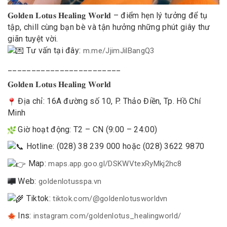
𝐆𝐨𝐥𝐝𝐞𝐧 𝐋𝐨𝐭𝐮𝐬 𝐇𝐞𝐚𝐥𝐢𝐧𝐠 𝐖𝐨𝐫𝐥𝐝 – điểm hẹn lý tưởng để tụ
tập, chill cùng bạn bè và tận hưởng những phút giây thư
giãn tuyệt vời.
Tư vấn tại đây:
m.me/JjimJilBangQ3
________________________
𝐆𝐨𝐥𝐝𝐞𝐧 𝐋𝐨𝐭𝐮𝐬 𝐇𝐞𝐚𝐥𝐢𝐧𝐠 𝐖𝐨𝐫𝐥𝐝
Địa chỉ: 16A đường số 10, P. Thảo Điền, Tp. Hồ Chí
Minh
Giờ hoạt động: T2 – CN (9:00 – 24:00)
Hotline: (028) 38 239 000 hoặc (028) 3622 9870
Map:
maps.app.goo.gl/DSKWVtexRyMkj2hc8
Web:
goldenlotusspa.vn
Tiktok:
tiktok.com/@goldenlotusworldvn
Ins:
instagram.com/goldenlotus_healingworld/