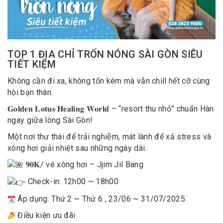
TOP 1 ĐỊA CHỈ TRỐN NÓNG SÀI GÒN SIÊU
TIẾT KIỆM
Không cần đi xa, không tốn kém mà vẫn chill hết cỡ cùng
hội bạn thân.
𝐆𝐨𝐥𝐝𝐞𝐧 𝐋𝐨𝐭𝐮𝐬 𝐇𝐞𝐚𝐥𝐢𝐧𝐠 𝐖𝐨𝐫𝐥𝐝 – “resort thu nhỏ” chuẩn Hàn
ngay giữa lòng Sài Gòn!
Một nơi thư thái để trải nghiệm, mát lành để xả stress và
xông hơi giải nhiệt sau những ngày dài.
𝟗𝟎𝐊/ vé xông hơi – Jjim Jil Bang
Check-in: 12h00 ~ 18h00
Áp dụng: Thứ 2 ~ Thứ 6 , 23/06 ~ 31/07/2025
Điều kiện ưu đãi