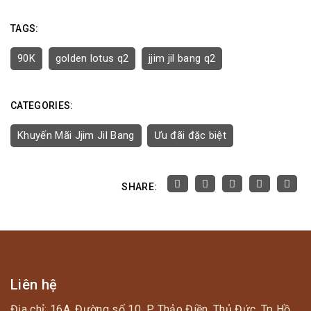
TAGS:
90K
golden lotus q2
jjim jil bang q2
CATEGORIES:
Khuyến Mãi Jjim Jil Bang
Ưu đãi đặc biệt
SHARE:
Liên hệ
Địa chỉ: 16A, Đường số 10, P. Thảo Điền, Thủ Đức, Tp Hồ