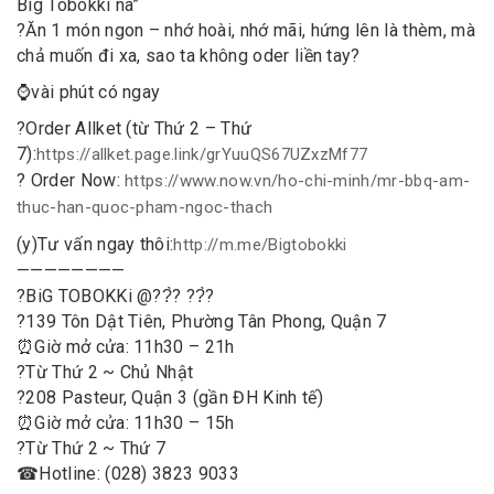
Big Tobokki nà”
?
Ăn 1 món ngon – nhớ hoài, nhớ mãi, hứng lên là thèm, mà
chả muốn đi xa, sao ta không oder liền tay?
⌚
vài phút có ngay
?
Order Allket (từ Thứ 2 – Thứ
7):
https://allket.page.link/grYuuQS67UZxzMf77
?
Order Now:
https://www.now.vn/ho-chi-minh/mr-bbq-am-
thuc-han-quoc-pham-ngoc-thach
(y)
Tư vấn ngay thôi:
http://m.me/Bigtobokki
————————
?
BiG TOBOKKi @??̀? ??̀?
?
139 Tôn Dật Tiên, Phường Tân Phong, Quận 7
⏰
Giờ mở cửa: 11h30 – 21h
?
Từ Thứ 2 ~ Chủ Nhật
?
208 Pasteur, Quận 3 (gần ĐH Kinh tế)
⏰
Giờ mở cửa: 11h30 – 15h
?
Từ Thứ 2 ~ Thứ 7
☎
Hotline: (028) 3823 9033