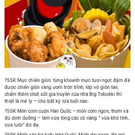
?
55K Mực chiên giòn: từng khoanh mực tươi ngọt đậm đà
được chiên giòn vàng ươm tròn trĩnh, lớp vỏ giòn tan,
chấm thêm chút sốt gia truyền của nhà Big Tobokki thì
thiệt là mê ly – cho bất kỳ lứa tuổi nào.
?
55K Món cơm cuộn Hàn Quốc – món cơm ngon, thơm và
đủ dinh dưỡng – làm vừa lòng các cô nàng ” vừa khó tính,
vừa lười” đó đa.
?
59K Miến xào bò kiểu Hàn Quốc: Miến dai ngon, Bò mỹ