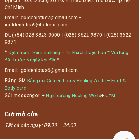
Địa chỉ: 16A, Đường số 10, P. Thảo Điền, Thủ Đức, Tp Hồ
Chí Minh
Email: igoldenlotus2@gmail.com -
igoldenlotus9@hotmail.com
Đt: (+84) 028 3823 9000 | (028) 3622 9870 | (028) 3622
9871
*
Đặt nhóm Team Building – 10 khách hoặc hơn * Vui lòng
*
đặt trước 5 ngày khi đến
Email: igoldenlotus6@gmail.com
Bảng Giá
Bảng giá Golden Lotus Healing World – Foot &
Body care
Gửi messenger: +
+
Nghỉ dưỡng Healing World
GYM
Giờ mở cửa
Tất cả các ngày:
09:00 – 24:00