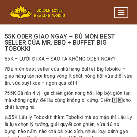
Minigame Tiktok cùng Golden
Xem thể lệ!
Lotus nhận thưởng đến 9tr đồng.
Toggle 
25/03/2021
/
Quản trị
55K ODER GIAO NGAY – ĐỦ MÓN BEST
SELLER CỦA MR. BBQ + BUFFET BIG
TOBOKKI
55K – LƯỜI ĐI XA – SAO TA KHÔNG ODER NGAY?
?
Đủ món best seller của nhà hàng Buffet BigTobokki –
giao hàng tận nơi trong vòng ít phút, nóng hổi vừa thổi vừa
ăn, vừa xuýt xoa – ngon quá xá!!!
?
55K Gà rán 4 vị : gà chiên giòn nóng hổi, lớp bột giòn tan
mà không ngấy, để lâu cũng không bị cứng. Điểm
1️⃣
0️⃣
cho
chất lượng nà.
♨️
55K Lẩu ly Tobokki: thèm Tobokki mà sợ mập thì Lẩu Ly
là lựa chọn lý tưởng, giải quyết cơn ghiền, vừa đủ no
bụng: nào nấm, nào chả cá, xúc xích, nhiều loại bánh gạo…