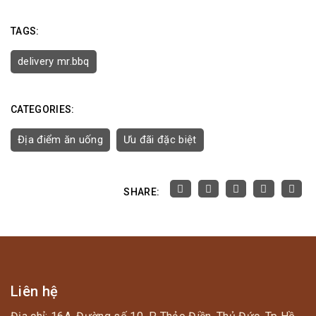
TAGS:
delivery mr.bbq
CATEGORIES:
Địa điểm ăn uống
Ưu đãi đặc biệt
SHARE:
Liên hệ