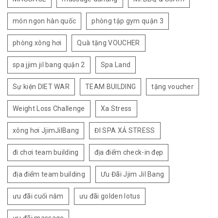
món ngon hàn quốc
phòng tập gym quận 3
phòng xông hơi
Quà tặng VOUCHER
spa jjim jil bang quận 2
Spa Land
Sự kiện DIET WAR
TEAM BUILDING
tặng voucher
Weight Loss Challenge
Xa Stress
xông hơi JjimJilBang
ĐI SPA XẢ STRESS
đi chơi team building
địa điểm check-in đẹp
địa điểm team building
Ưu Đãi Jjim Jil Bang
ưu đãi cuối năm
ưu đãi golden lotus