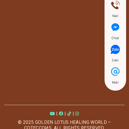
Nail
Chat
Zalo
Mail
|
|
|
© 2025 GOLDEN LOTUS HEALING WORLD –
COTECCOИS. ALL RIGHTS RESERVED.