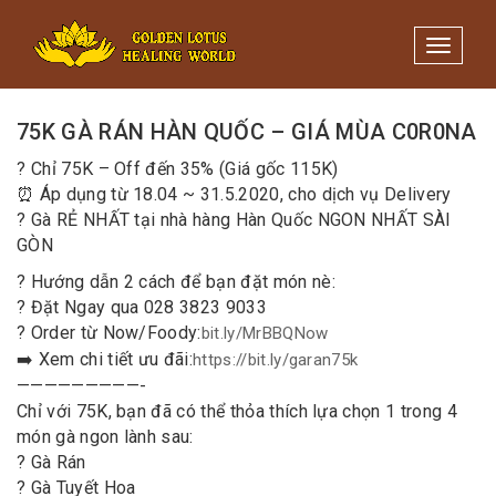
Minigame Tiktok cùng Golden
Xem thể lệ!
Lotus nhận thưởng đến 9tr đồng.
Toggle 
21/04/2020
/
Quản trị
75K GÀ RÁN HÀN QUỐC – GIÁ MÙA C0R0NA
️? Chỉ 75K – Off đến 35% (Giá gốc 115K)
⏰ Áp dụng từ 18.04 ~ 31.5.2020, cho dịch vụ Delivery
️? Gà RẺ NHẤT tại nhà hàng Hàn Quốc NGON NHẤT SÀI
GÒN
? Hướng dẫn 2 cách để bạn đặt món nè:
? Đặt Ngay qua 028 3823 9033
? Order từ Now/Foody:
bit.ly/MrBBQNow
➡️ Xem chi tiết ưu đãi:
https://bit.ly/garan75k
—————————-
Chỉ với 75K, bạn đã có thể thỏa thích lựa chọn 1 trong 4
món gà ngon lành sau:
? Gà Rán
? Gà Tuyết Hoa