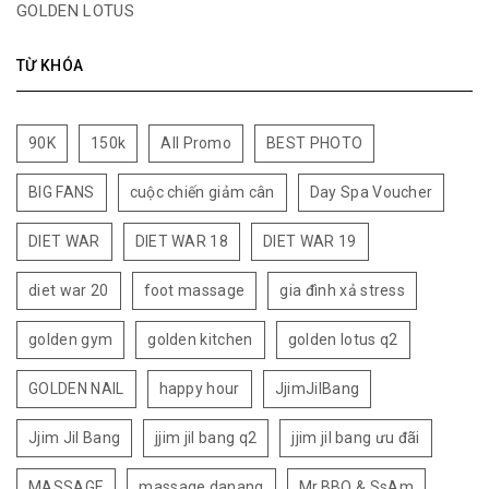
GOLDEN LOTUS
TỪ KHÓA
90K
150k
All Promo
BEST PHOTO
BIG FANS
cuộc chiến giảm cân
Day Spa Voucher
DIET WAR
DIET WAR 18
DIET WAR 19
diet war 20
foot massage
gia đình xả stress
golden gym
golden kitchen
golden lotus q2
GOLDEN NAIL
happy hour
JjimJilBang
Jjim Jil Bang
jjim jil bang q2
jjim jil bang ưu đãi
MASSAGE
massage danang
Mr.BBQ & SsAm