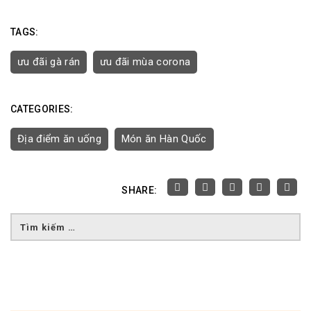
TAGS:
ưu đãi gà rán
ưu đãi mùa corona
CATEGORIES:
Địa điểm ăn uống
Món ăn Hàn Quốc
SHARE: