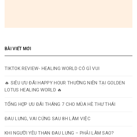
BÀI VIẾT MỚI
TIKTOK REVIEW- HEALING WORLD CÓ GÌ VUI
🔥 SIÊU ƯU ĐÃI HAPPY HOUR THƯỜNG NIÊN TẠI GOLDEN
LOTUS HEALING WORLD 🔥
TỔNG HỢP ƯU ĐÃI THÁNG 7 CHO MÙA HÈ THƯ THÁI
ĐAU LƯNG, VAI CỨNG SAU 8H LÀM VIỆC
KHI NGƯỜI YÊU THAN ĐAU LƯNG – PHẢI LÀM SAO?