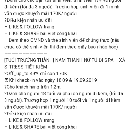
?
Dành cho các bạn tân sinh viên, sinh viên 17+ và người
đi kèm (tối đa 3 người). Trường hợp sinh viên đi 1 mình
vẫn được khuyến mãi 170K/ người.
?
Điều kiện nhận ưu đãi:
– LIKE & FOLLOW trang
– ᒪIKE & SHARE bài viết công khai
– Đem theo CMND và thẻ sinh viên để chứng thực (nếu
chưa có thẻ sinh viên thì đem theo giấy báo nhập học)
————————————
[TUỔI TRƯỞNG THÀNH] NAM THANH NỮ TÚ ĐI SPA – XẢ
S-TRESS TIẾT KIỆM
?
Off_up_to 49% chỉ còn 170K
⏰
Khi check-in vào ngày 18.09 & 19.09.2019
?
Cho khách hàng trên 1.2m.
?
Dành cho người 18 tuổi và phải có người đi kèm, (tối đa
3 người). Trường hợp 1 người 18 tuổi và 1 người đi kèm
vẫn được khuyến mãi 170K/ người.
?
Điều kiện nhận ưu đãi:
– LIKE & FOLLOW trang
– ᒪIKE & SHARE bài viết công khai