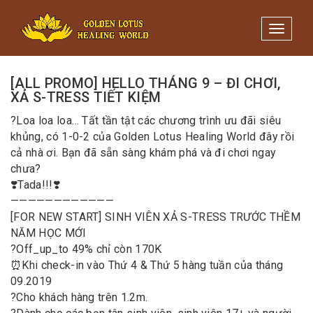
Minigame Tiktok cùng Golden
Xem thể lệ!
Lotus nhận thưởng đến 9tr đồng.
Toggle 
09/09/2019
/
Quản trị
[ALL PROMO] HELLO THÁNG 9 – ĐI CHƠI,
XẢ S-TRESS TIẾT KIỆM
?
Loa loa loa… Tất tần tật các chương trình ưu đãi siêu
khủng, có 1-0-2 của Golden Lotus Healing World đây rồi
cả nhà ơi. Bạn đã sẵn sàng khám phá và đi chơi ngay
chưa?
❣️
Tada!!!
❣️
————————————
[FOR NEW START] SINH VIÊN XẢ S-TRESS TRƯỚC THỀM
NĂM HỌC MỚI
?
Off_up_to 49% chỉ còn 170K
⏰
Khi check-in vào Thứ 4 & Thứ 5 hàng tuần của tháng
09.2019
?
Cho khách hàng trên 1.2m.