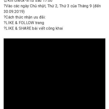
⏰
Khi check-in từ sau 17:00
?
Vào các ngày Chủ nhật, Thứ 2, Thứ 3 của Tháng 9 (đến
30.09.2019)
?
Cách thức nhận ưu đãi:
?
LIKE & FOLLOW trang
?
ᒪIKE & SHARE bài viết công khai