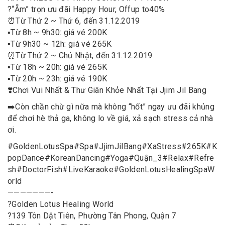
?
“Ẵm” trọn ưu đãi Happy Hour, Off
up to
40%
⏰
Từ Thứ 2 ~ Thứ 6, đến 31.12.2019
▪️
Từ 8h ~ 9h30: giá vé 200K
▪️
Từ 9h30 ~ 12h: giá vé 265K
⏰
Từ Thứ 2 ~ Chủ Nhật, đến 31.12.2019
▪️
Từ 18h ~ 20h: giá vé 265K
▪️
Từ 20h ~ 23h: giá vé 190K
❣️
Chơi Vui Nhất & Thư Giãn Khỏe Nhất Tại Jjim Jil Bang
➡️
Còn chần chừ gì nữa mà không “hốt” ngay ưu đãi khủng
để chơi hè thả ga, không lo về giá, xả sạch stress cả nhà
ơi.
#
GoldenLotusSpa
#
Spa
#
JjimJilBang
#
XaStress
#
265K
#
K
popDance
#
KoreanDancing
#
Yoga
#
Quận_3
#
Relax
#
Refre
sh
#
DoctorFish
#
LiveKaraoke
#
GoldenLotusHealingSpaW
orld
———————-
?
Golden Lotus Healing World
?
139 Tôn Dật Tiên, Phường Tân Phong, Quận 7