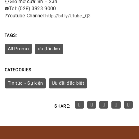
⏰
Giờ mở cửa: 8h – 23h
☎️
Tel: (028) 3823 9000
?
Youtube Channel:
http://bit.ly/Utube_Q3
TAGS:
All Promo
ưu đãi Jim
CATEGORIES:
Tin tức - Sự kiện
Ưu đãi đặc biệt
SHARE: