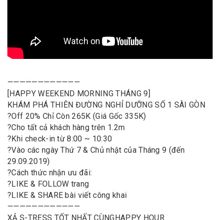
————————————
[HAPPY WEEKEND MORNING THÁNG 9]
KHÁM PHÁ THIÊN ĐƯỜNG NGHỈ DƯỠNG SỐ 1 SÀI GÒN
?
Off 20% Chỉ Còn 265K (Giá Gốc 335K)
?
Cho tất cả khách hàng trên 1.2m
?
Khi check-in từ 8:00 ~ 10:30
?
Vào các ngày Thứ 7 & Chủ nhật của Tháng 9 (đến
29.09.2019)
?
Cách thức nhận ưu đãi:
?
LIKE & FOLLOW trang
?
ᒪIKE & SHARE bài viết công khai
————————————
XẢ S-TRESS TỐT NHẤT CÙNG
HAPPY HOUR