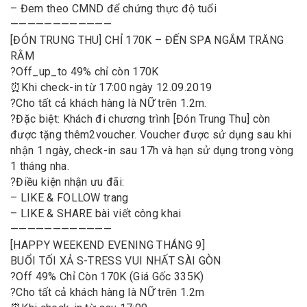
– Đem theo CMND để chứng thực độ tuổi
————————————
[ĐÓN TRUNG THU] CHỈ 170K – ĐẾN SPA NGẮM TRĂNG
RẰM
?
Off_up_to 49% chỉ còn 170K
⏰
Khi check-in từ 17:00 ngày 12.09.2019
?
Cho tất cả khách hàng là NỮ trên 1.2m.
?
Đặc biệt: Khách đi chương trình [Đón Trung Thu] còn
được tặng thêm
2
voucher
. Voucher được sử dụng sau khi
nhận 1 ngày, check-in sau 17h và hạn sử dụng trong vòng
1 tháng nha.
?
Điều kiện nhận ưu đãi:
– LIKE & FOLLOW trang
– ᒪIKE & SHARE bài viết công khai
————————————
[HAPPY WEEKEND EVENING THÁNG 9]
BUỔI TỐI XẢ S-TRESS VUI NHẤT SÀI GÒN
?
Off 49% Chỉ Còn 170K (Giá Gốc 335K)
?
Cho tất cả khách hàng là NỮ trên 1.2m