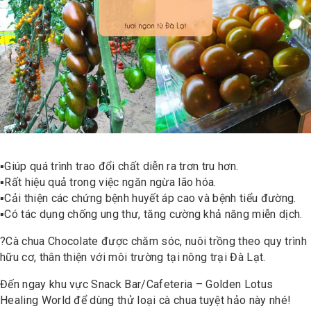
▪️
Giúp quá trình trao đổi chất diễn ra trơn tru hơn.
▪️
Rất hiệu quả trong việc ngăn ngừa lão hóa.
▪️
Cải thiện các chứng bệnh huyết áp cao và bệnh tiểu đường.
▪️
Có tác dụng chống ung thư, tăng cường khả năng miễn dịch.
?
Cà chua Chocolate được chăm sóc, nuôi trồng theo quy trình
hữu cơ, thân thiện với môi trường tại nông trại Đà Lạt.
Đến ngay khu vực Snack Bar/Cafeteria – Golden Lotus
Healing World để dùng thử loại cà chua tuyệt hảo này nhé!