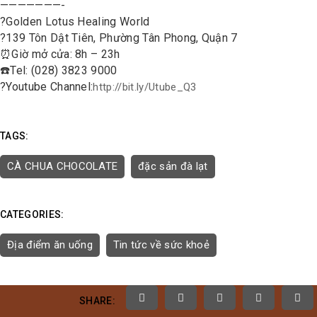
———————-
?
Golden Lotus Healing World
?
139 Tôn Dật Tiên, Phường Tân Phong, Quận 7
⏰
Giờ mở cửa: 8h – 23h
☎️
Tel: (028) 3823 9000
?
Youtube Channel:
http://bit.ly/Utube_Q3
TAGS:
CÀ CHUA CHOCOLATE
đặc sản đà lạt
CATEGORIES:
Địa điểm ăn uống
Tin tức về sức khoẻ
SHARE: