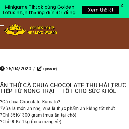
X
Minigame Tiktok cùng Golden
Xem thể lệ!
Lotus nhận thưởng đến 9tr đồng.
Toggle navigation
26/04/2020
/
Quản trị
ĂN THỬ CÀ CHUA CHOCOLATE THU HÁI TRỰC
TIẾP TỪ NÔNG TRẠI – TỐT CHO SỨC KHỎE
?
Cà chua Chocolate Kumato
?
?
Vừa là món ăn nhẹ, vừa là thực phẩm ăn kiêng tốt nhất
?
Chỉ 35K/ 300 gram (mua ăn tại chỗ)
?
Chỉ 90K/ 1kg (mua mang về)