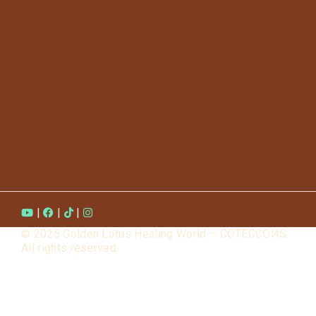
|
|
|
© 2025 Golden Lotus Healing World – COTECCOИS.
All rights reserved.