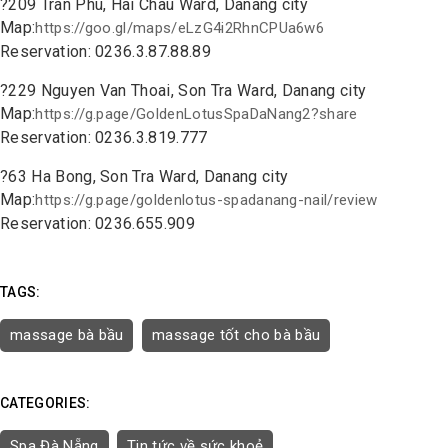
?
209 Tran Phu, Hai Chau Ward, Danang city
Map:
https://goo.gl/maps/eLzG4i2RhnCPUa6w6
Reservation: 0236.3.87.88.89
?
229 Nguyen Van Thoai, Son Tra Ward, Danang city
Map:
https://g.page/GoldenLotusSpaDaNang2?share
Reservation: 0236.3.819.777
?
63 Ha Bong, Son Tra Ward, Danang city
Map:
https://g.page/goldenlotus-spadanang-nail/review
Reservation: 0236.655.909
TAGS:
massage bà bầu
massage tốt cho bà bầu
CATEGORIES:
Spa Đà Nẵng
Tin tức về sức khoẻ