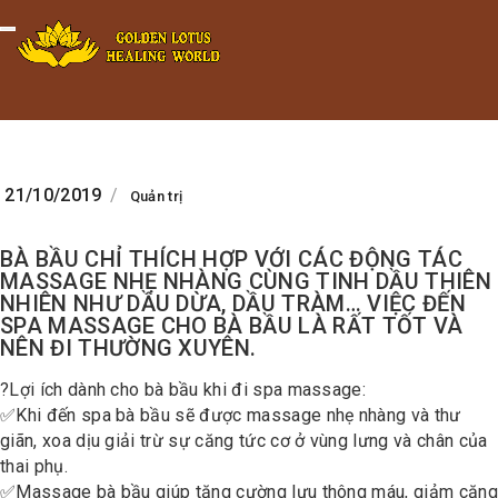
Minigame Tiktok cùng Golden
Xem thể lệ!
Toggle navigation
Lotus nhận thưởng đến 9tr đồng.
21/10/2019
/
Quản trị
BÀ BẦU CHỈ THÍCH HỢP VỚI CÁC ĐỘNG TÁC
MASSAGE NHẸ NHÀNG CÙNG TINH DẦU THIÊN
NHIÊN NHƯ DẦU DỪA, DẦU TRÀM… VIỆC ĐẾN
SPA MASSAGE CHO BÀ BẦU LÀ RẤT TỐT VÀ
NÊN ĐI THƯỜNG XUYÊN.
?
Lợi ích dành cho bà bầu khi đi spa massage:
✅
Khi đến spa bà bầu sẽ được massage nhẹ nhàng và thư
giãn, xoa dịu giải trừ sự căng tức cơ ở vùng lưng và chân của
thai phụ.
✅
Massage bà bầu giúp tăng cường lưu thông máu, giảm căng