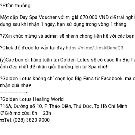
?
Phần thưởng:
Một cặp Day Spa Voucher với trị giá 670.000 VND để trải nghi
dụng sau khi nhận 1 ngày, hạn sử dụng trong vòng 1 tháng.
?
?
Xin chúc mừng và admin sẽ nhanh chóng liên hệ với các bạn
?
Click để được tư vấn tại đây:
https://m.me/JjimJilBangQ3
(y)
Các bạn ơi, hàng tuần tại Golden Lotus sẽ có cuộc thi Big F
ảnh đẹp nhất để nhận giải thưởng lớn từ Spa nhé!!
?
Golden Lotus không chỉ chọn lọc Big Fans từ Facebook, mà c
nhận quà nha
♥
———————-
?
Golden Lotus Healing World
?
16A, Đường số 10, P. Thảo Điền, Thủ Đức, Tp Hồ Chí Minh
⏰
Giờ mở cửa: 8h – 23h
☎️
Tel: (028) 3823 9000