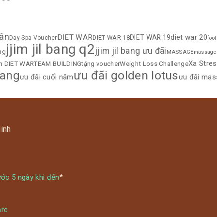
cân
DIET WAR
diet war 20
DIET WAR 19
DIET WAR 18
Day Spa Voucher
foo
jjim jil bang q2
jjim jil bang ưu đãi
ang
MASSAGE
massage
Xa Stre
ện DIET WAR
TEAM BUILDING
Weight Loss Challenge
tặng voucher
Bang
ưu đãi golden lotus
ưu đãi cuối năm
ưu đãi mas
Minh
m
1
*
ước 5 ngày khi đến
are