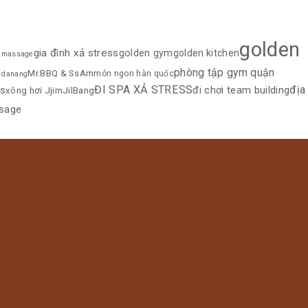
golden
gia đình xả stress
golden gym
golden kitchen
t massage
phòng tập gym quận
Mr.BBQ & SsAm
món ngon hàn quốc
 danang
ĐI SPA XẢ STRESS
địa
ss
đi chơi team building
xông hơi JjimJilBang
sage