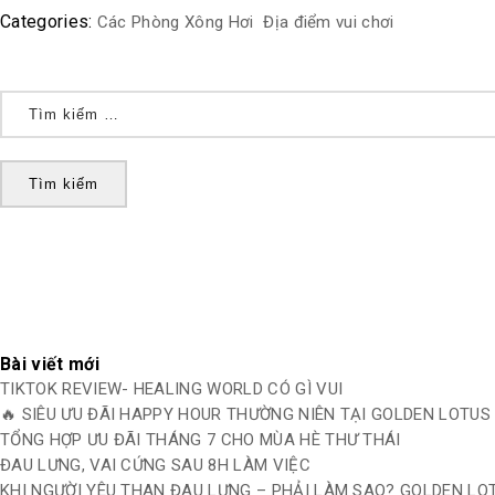
Categories:
Các Phòng Xông Hơi
Địa điểm vui chơi
Tìm
kiếm
cho:
Bài viết mới
TIKTOK REVIEW- HEALING WORLD CÓ GÌ VUI
🔥 SIÊU ƯU ĐÃI HAPPY HOUR THƯỜNG NIÊN TẠI GOLDEN LOTUS
TỔNG HỢP ƯU ĐÃI THÁNG 7 CHO MÙA HÈ THƯ THÁI
ĐAU LƯNG, VAI CỨNG SAU 8H LÀM VIỆC
KHI NGƯỜI YÊU THAN ĐAU LƯNG – PHẢI LÀM SAO? GOLDEN LO