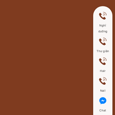
Nghỉ
dưỡng
Thư giãn
Hair
Nail
Chat