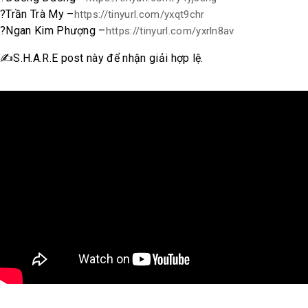
?
Trần Trà My –
https://tinyurl.com/yxqt9chr
?
Ngan Kim Phượng –
https://tinyurl.com/yxrln8av
✍️
S.H.A.R.E post này để nhận giải hợp lệ.