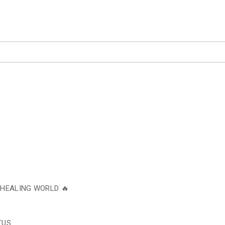
 HEALING WORLD 🔥
TUS