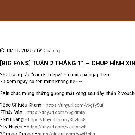
14/11/2020
/
Quản trị
[BIG FANS] TUẦN 2 THÁNG 11 – CHỤP HÌNH XIN
?
Bật công tắc “check in Spa” – nhận quà ngập tràn.
?‍♀️
Xem ngay có tên mình không nè~~
?
Xin chúc mừng những gương mặt vàng sau đây nhận 2 vouche
?
Bác Sĩ Kiều Khanh –
https://tinyurl.com/y6gfy5uf
?
Thúy Vân –
https://tinyurl.com/y6g2lmky
?
Nhu Dang –
https://tinyurl.com/y3hzlnu8
?
Lý Huyền –
https://tinyurl.com/yxuqccw8
?
Dương Dương –
https://tinyurl.com/y4yj3shg