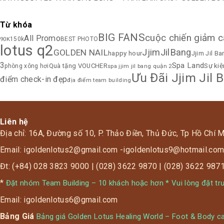
Từ khóa
BIG FANS
cuộc chiến giảm 
All Promo
90K
150k
BEST PHOTO
lotus q2
JjimJilBang
GOLDEN NAIL
happy hour
Jjim Jil B
3
Spa Land
Sự ki
Quà tặng VOUCHER
phòng xông hơi
spa jjim jil bang quận 2
Ưu Đãi Jjim Jil 
điểm check-in đẹp
địa điểm team building
Liên hệ
Địa chỉ: 16A, Đường số 10, P. Thảo Điền, Thủ Đức, Tp Hồ Chí 
Email: igoldenlotus2@gmail.com -igoldenlotus9@hotmail.co
Đt: (+84) 028 3823 9000 | (028) 3622 9870 | (028) 3622 987
*
Đặt nhóm Team Building – 10 khách hoặc hơn * Vui lòng đặt tr
Email: igoldenlotus6@gmail.com
Bảng Giá
Bảng giá Golden Lotus Healing World – Foot & Body c