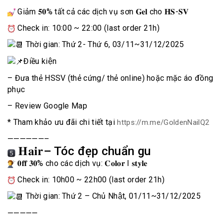
Giảm 𝟓𝟎% tất cả các dịch vụ sơn 𝐆𝐞𝐥 cho 𝐇𝐒-𝐒𝐕
Check in: 10:00 ~ 22:00 (last order 21h)
Thời gian: Thứ 2- Thứ 6, 03/11~31/12/2025
Điều kiện
– Đưa thẻ HSSV (thẻ cứng/ thẻ online) hoặc mặc áo đồng
phục
– Review Google Map
* Tham khảo ưu đãi chi tiết tại
https://m.me/GoldenNailQ2
——————–
𝐇𝐚𝐢𝐫– Tóc đẹp chuẩn gu
𝟎𝐟𝐟 𝟑𝟎% cho các dịch vụ: 𝐂𝐨𝐥𝐨𝐫 I 𝐬𝐭𝐲𝐥𝐞
Check in: 10h00 ~ 22h00 (last order 21h)
Thời gian: Thứ 2 – Chủ Nhật, 01/11~31/12/2025
—————