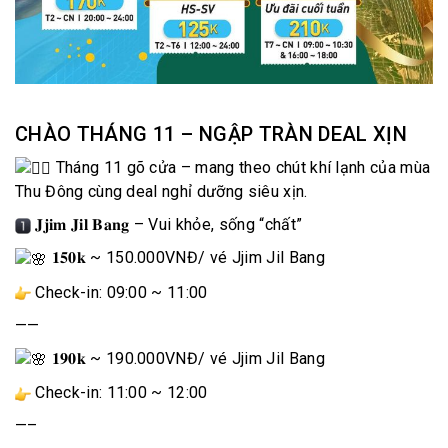
CHÀO THÁNG 11 – NGẬP TRÀN DEAL XỊN
Tháng 11 gõ cửa – mang theo chút khí lạnh của mùa
Thu Đông cùng deal nghỉ dưỡng siêu xịn.
𝐉𝐣𝐢𝐦 𝐉𝐢𝐥 𝐁𝐚𝐧𝐠 – Vui khỏe, sống “chất”
𝟏𝟓𝟎𝐤 ~ 150.000VNĐ
/ vé Jjim Jil Bang
Check-in: 09:00 ~ 11:00
——
𝟏𝟗𝟎𝐤 ~ 190.000VNĐ
/ vé Jjim Jil Bang
Check-in: 11:00 ~ 12:00
—–