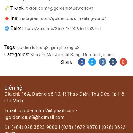
Tiktok:
tiktok.com/@goldenlotusworldvn
Ins:
instagram.com/goldenlotus_healingworld/
Zalo:
https://zalo.me/2553481319661089451
Tags:
golden lotus q2
jjim jil bang q2
Categories:
Khuyến Mãi Jjim Jil Bang
Ưu đãi đặc biệt
Share:
Liên hệ
Địa chỉ: 16A, Đường số 10, P. Thảo Điền, Thủ Đức, Tp Hồ
Chí Minh
Email: igoldenlotus2@gmail.com -
igoldenlotus9@hotmail.com
Đt: (+84) 028 3823 9000 | (028) 3622 9870 | (028) 3622