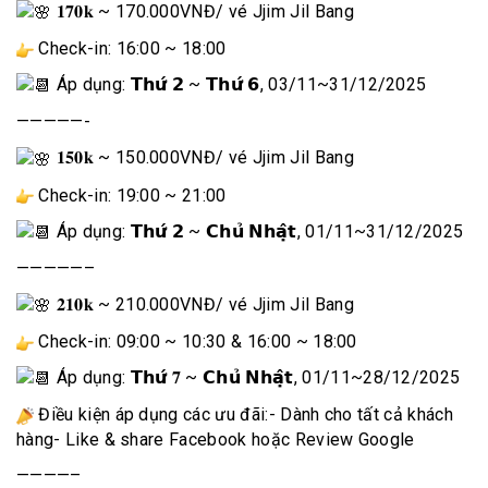
𝟏𝟕𝟎𝐤 ~ 170.000VNĐ
/ vé Jjim Jil Bang
Check-in: 16:00 ~ 18:00
Áp dụng: 𝗧𝗵𝘂̛́ 𝟮 ~ 𝗧𝗵𝘂̛́ 𝟲, 03/11~31/12/2025
—————-
𝟏𝟓𝟎𝐤 ~ 150.000VNĐ
/ vé Jjim Jil Bang
Check-in: 19:00 ~ 21:00
Áp dụng: 𝗧𝗵𝘂̛́ 𝟮 ~ 𝗖𝗵𝘂̉ 𝗡𝗵𝗮̣̂𝘁, 01/11~31/12/2025
—————–
𝟐𝟏𝟎𝐤 ~ 210.000VNĐ
/ vé Jjim Jil Bang
Check-in: 09:00 ~ 10:30 & 16:00 ~ 18:00
Áp dụng: 𝗧𝗵𝘂̛́ 𝟕 ~ 𝗖𝗵𝘂̉ 𝗡𝗵𝗮̣̂𝘁, 01/11~28/12/2025
Điều kiện áp dụng các ưu đãi:- Dành cho tất cả khách
hàng- Like & share Facebook hoặc Review Google
————–