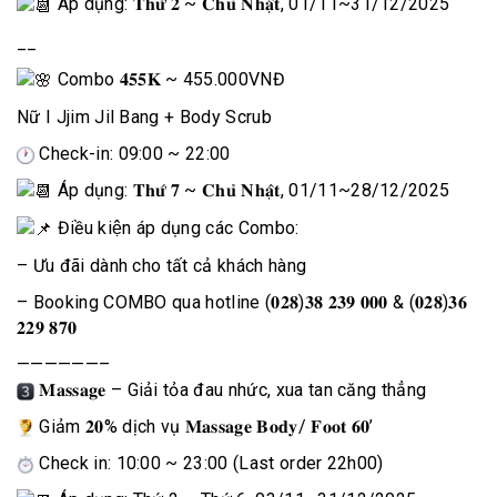
Áp dụng: 𝐓𝐡𝐮̛́ 𝟐 ~ 𝐂𝐡𝐮̉ 𝐍𝐡𝐚̣̂𝐭, 01/11~31/12/2025
__
Combo
𝟒𝟓𝟓𝐊 ~ 455.000VNĐ
Nữ I Jjim Jil Bang + Body Scrub
Check-in: 09:00 ~ 22:00
Áp dụng: 𝐓𝐡𝐮̛́ 𝟕 ~ 𝐂𝐡𝐮̉ 𝐍𝐡𝐚̣̂𝐭, 01/11~28/12/2025
Điều kiện áp dụng các Combo:
– Ưu đãi dành cho tất cả khách hàng
– Booking COMBO qua hotline (𝟎𝟐𝟖)𝟑𝟖 𝟐𝟑𝟗 𝟎𝟎𝟎 & (𝟎𝟐𝟖)𝟑𝟔
𝟐𝟐𝟗 𝟖𝟕𝟎
——————–
𝐌𝐚𝐬𝐬𝐚𝐠𝐞 – Giải tỏa đau nhức, xua tan căng thẳng
Giảm 𝟐𝟎% dịch vụ 𝐌𝐚𝐬𝐬𝐚𝐠𝐞 𝐁𝐨𝐝𝐲/ 𝐅𝐨𝐨𝐭 𝟔𝟎’
Check in: 10:00 ~ 23:00 (Last order 22h00)