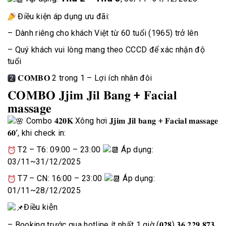
Điều kiện áp dụng ưu đãi:
– Dành riêng cho khách Việt từ 60 tuổi (1965) trở lên
– Quý khách vui lòng mang theo CCCD để xác nhận độ
tuổi
𝐂𝐎𝐌𝐁𝐎 2 trong 1 – Lợi ích nhân đôi
𝐂𝐎𝐌𝐁𝐎 𝐉𝐣𝐢𝐦 𝐉𝐢𝐥 𝐁𝐚𝐧𝐠 + 𝐅𝐚𝐜𝐢𝐚𝐥
𝐦𝐚𝐬𝐬𝐚𝐠𝐞
Combo
𝟒𝟐𝟎𝐊
Xông hơi 𝐉𝐣𝐢𝐦 𝐉𝐢𝐥 𝐛𝐚𝐧𝐠 + 𝐅𝐚𝐜𝐢𝐚𝐥 𝐦𝐚𝐬𝐬𝐚𝐠𝐞
𝟔𝟎’, khi check in:
T2 – T6: 09:00 – 23:00
Áp dụng:
03/11~31/12/2025
T7 – CN: 16:00 – 23:00
Áp dụng:
01/11~28/12/2025
Điều kiện
– Booking trước qua hotline ít nhất 1 giờ (𝟎𝟐𝟖) 𝟑𝟔 𝟐𝟐𝟗 𝟖𝟕𝟑