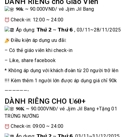
DÀNH RIÊNG cho Giáo Viên
𝟗𝟎𝐤 ~ 90.000VNĐ
/ vé Jjim Jil Bang
Check-in: 12:00 ~ 24:00
Áp dụng: 𝗧𝗵𝘂̛́ 𝟮 ~ 𝗧𝗵𝘂̛́ 𝟲 , 03/11~28/11/2025
Điều kiện áp dụng ưu đãi:
– Có thẻ giáo viên khi check-in
– Like, share facebook
* Không áp dụng với khách đoàn từ 20 người trở lên
!!! Kèm thêm 1 người lớn được áp dụng giá chỉ
90k
——————-
DÀNH RIÊNG CHO 𝐔𝟔𝟎+
𝟗𝟎𝐊 ~ 90.000VNĐ
/ vé Jjim Jil Bang +Tặng 01
TRỨNG NƯỚNG
Check-in: 09:00 ~ 24:00
Áp dụng: 𝗧𝗵𝘂̛́ 𝟮 ~ 𝗧𝗵𝘂̛́ 𝟲, 03/11~31/12/2025