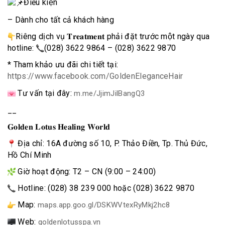
Điều kiện
– Dành cho tất cả khách hàng
Riêng dịch vụ 𝐓𝐫𝐞𝐚𝐭𝐦𝐞𝐧𝐭 phải đặt trước một ngày qua
hotline:
(028) 3622 9864 – (028) 3622 9870
* Tham khảo ưu đãi chi tiết tại:
https://www.facebook.com/GoldenEleganceHair
Tư vấn tại đây:
m.me/JjimJilBangQ3
__
𝐆𝐨𝐥𝐝𝐞𝐧 𝐋𝐨𝐭𝐮𝐬 𝐇𝐞𝐚𝐥𝐢𝐧𝐠 𝐖𝐨𝐫𝐥𝐝
Địa chỉ: 16A đường số 10, P. Thảo Điền, Tp. Thủ Đức,
Hồ Chí Minh
Giờ hoạt động: T2 – CN (9:00 – 24:00)
Hotline: (028) 38 239 000 hoặc (028) 3622 9870
Map:
maps.app.goo.gl/DSKWVtexRyMkj2hc8
Web:
goldenlotusspa.vn