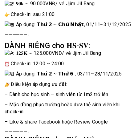
𝟗𝟎𝐤 ~ 90.000VNĐ
/ vé Jjim Jil Bang
Check-in: sau 21:00
Áp dụng: 𝗧𝗵𝘂̛́ 𝟮 ~ 𝗖𝗵𝘂̉ 𝗡𝗵𝗮̣̂𝘁, 01/11~31/12/2025
——————-
DÀNH RIÊNG cho 𝐇𝐒-𝐒𝐕:
𝟏𝟐𝟓𝐊 ~ 125.000VNĐ
/ vé Jjim Jil Bang
Check-in: 12:00 ~ 24:00
Áp dụng: 𝗧𝗵𝘂̛́ 𝟮 ~ 𝗧𝗵𝘂̛́ 𝟲 , 03/11~28/11/2025
Điều kiện áp dụng ưu đãi:
– Dành cho học sinh – sinh viên từ 1m2 trở lên
– Mặc đồng phục trường hoặc đưa thẻ sinh viên khi
check-in
– Like & share Facebook hoặc Review Google
——————-