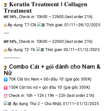
𝐊𝐞𝐫𝐚𝐭𝐢𝐧 𝐓𝐫𝐞𝐚𝐭𝐦𝐞𝐧𝐭 I 𝐂𝐨𝐥𝐥𝐚𝐠𝐞𝐧
𝐓𝐫𝐞𝐚𝐭𝐦𝐞𝐧𝐭
𝟎𝐟𝐟 𝟑𝟎%_Check in: 10h00 ~ 22h00 (last order 21h)
Áp dụng: T7-CN
Thời gian: 01/11~28/12/2025
—–
𝟎𝐟𝐟 𝟓𝟎%_Check in: 10h00 ~ 22h00 (last order 21h)
Áp dụng: T2-T6
Thời gian: 03/11~31/12/2025
—————-
Combo 𝐂𝐚̆́𝐭 + 𝐠𝐨̣̂𝐢 dành cho Nam &
Nữ
70K Cắt tóc Nam + Gội đầu 10’ (giá gốc 300K)
150K Cắt tóc nữ + gội đầu 10’ (giá gốc 350K)
Check in: 10h – 12h | 19h – 22h (last order 21h)
Áp dụng: Thứ 2 – Chủ Nhật, 01/11~31/12/2025