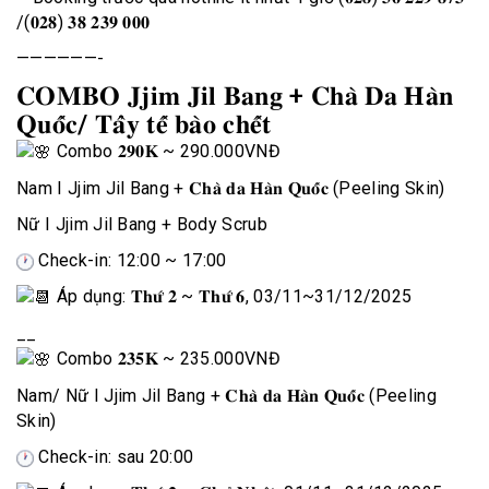
/(𝟎𝟐𝟖) 𝟑𝟖 𝟐𝟑𝟗 𝟎𝟎𝟎
——————-
𝐂𝐎𝐌𝐁𝐎 𝐉𝐣𝐢𝐦 𝐉𝐢𝐥 𝐁𝐚𝐧𝐠 + 𝐂𝐡𝐚̀ 𝐃𝐚 𝐇𝐚̀𝐧
𝐐𝐮𝐨̂́𝐜/ 𝐓𝐚̂̉𝐲 𝐭𝐞̂́ 𝐛𝐚̀𝐨 𝐜𝐡𝐞̂́𝐭
Combo
𝟐𝟗𝟎𝐊 ~ 290.000VNĐ
Nam I Jjim Jil Bang + 𝐂𝐡𝐚̀ 𝐝𝐚 𝐇𝐚̀𝐧 𝐐𝐮𝐨̂́𝐜 (Peeling Skin)
Nữ I Jjim Jil Bang + Body Scrub
Check-in: 12:00 ~ 17:00
Áp dụng: 𝐓𝐡𝐮̛́ 𝟐 ~ 𝐓𝐡𝐮̛́ 𝟔, 03/11~31/12/2025
__
Combo
𝟐𝟑𝟓𝐊 ~ 235.000VNĐ
Nam/ Nữ I Jjim Jil Bang + 𝐂𝐡𝐚̀ 𝐝𝐚 𝐇𝐚̀𝐧 𝐐𝐮𝐨̂́𝐜 (Peeling
Skin)
Check-in: sau 20:00