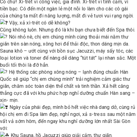
Có chứ! Xì-trét vì công việc, gia đình. Xì-trét vì tình cảm, vì
tiền bạc. Có đến một ngàn lẻ một nỗi lo làm cho các cô gái
của chúng ta mất đi năng lượng, mất đi vẻ tươi vui rạng ngời.
Vậy, xả xì-trét có dễ không?
Cũng không luôn. Nhưng đó là khi bạn chưa biết đến Spa thôi.
Nói nhỏ nè, chị em chúng mình cùng thoải mái nằm thư
giãn trên sàn nóng, xông hơi để thải độc, thon dáng mịn da.
Sauna khô – ướt cùng với bồn sục Jacuzzi, máy sấy tóc, các
loại lotion và toner để nàng dễ dàng “tút tát” lại nhan sắc. Một
buổi tối thôi là đỡ hẳn.
Hệ thống các phòng xông nóng – lạnh đúng chuẩn Hàn
Quốc sẽ giúp “chị em chúng mình” trải nghiệm cảm giác thư
giãn, chăm sóc toàn diện thể chất và tinh thần. Xả hết căng
thẳng cực đã với khu phức hợp nghỉ dưỡng chuẩn Hàn sang –
xịn- mịn.
Ngày của phái đẹp, mình bỏ hết việc nhà dang dở, cùng rủ
hội chị em đi Spa làm đẹp, nghỉ ngơi, xả s-tress sau một năm
vất vả sớm hôm, đến ngay khu nghỉ dưỡng lớn nhất Sài Gòn
với:
Khu Sauna, hồ Jacuzzi giúp giải cảm, thư giãn.