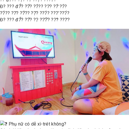
Đ? ??? đ?̂̉? ??̂́? ??̀?? ??̂? ??̂̀ ??̀?
??̀?? ??̂? ??̆̀?? ??̣̂? ???̀? ???̛ ???́?
Đ? ??? đ?̂̉? ??̂́? ??̣ ??̛?̛̀? ??̃? ???̂?
Phụ nữ có dễ xì-trét không?