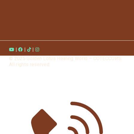
|
|
|
© 2025 Golden Lotus Healing World – COTECCOИS.
All rights reserved.