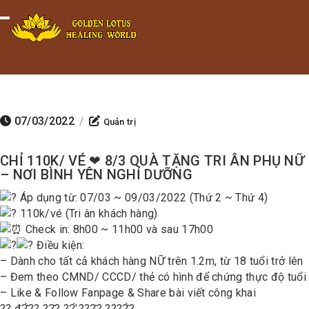
Minigame Tiktok cùng Golden
Xem thể lệ!
Toggle navigation
Lotus nhận thưởng đến 9tr đồng.
07/03/2022
/
Quản trị
CHỈ 110K/ VÉ ❤ 8/3 QUÀ TẶNG TRI ÂN PHỤ NỮ
– NƠI BÌNH YÊN NGHỈ DƯỠNG
Áp dụng từ: 07/03 ~ 09/03/2022 (Thứ 2 ~ Thứ 4)
110k/vé (Tri ân khách hàng)
Check in: 8h00 ~ 11h00 và sau 17h00
Điều kiện:
– Dành cho tất cả khách hàng NỮ trên 1.2m, từ 18 tuổi trở lên
– Đem theo CMND/ CCCD/ thẻ có hình để chứng thực độ tuổi
– Like & Follow Fanpage & Share bài viết công khai
?? đ?̂̀?? ??̣̂? ??̛́ ???̣̂? ????̂̀?