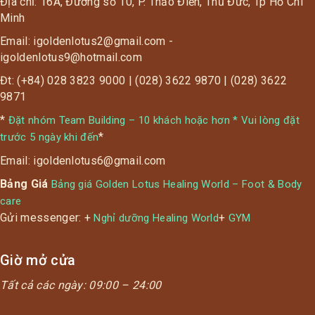
Địa chỉ: 16A, Đường số 10, P. Thảo Điền, Thủ Đức, Tp Hồ Chí
Minh
Email: igoldenlotus2@gmail.com -
igoldenlotus9@hotmail.com
Đt: (+84) 028 3823 9000 | (028) 3622 9870 | (028) 3622
9871
*
Đặt nhóm Team Building – 10 khách hoặc hơn * Vui lòng đặt
*
trước 5 ngày khi đến
Email: igoldenlotus6@gmail.com
Bảng Giá
Bảng giá Golden Lotus Healing World – Foot & Body
care
Gửi messenger: +
+
Nghỉ dưỡng Healing World
GYM
Giờ mở cửa
Tất cả các ngày:
09:00 – 24:00