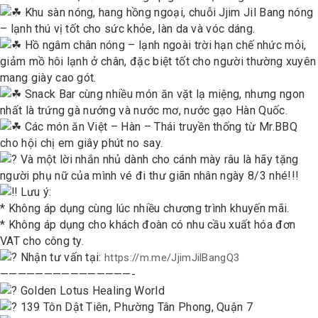
Khu sàn nóng, hang hồng ngoại, chuỗi Jjim Jil Bang nóng
– lạnh thú vị tốt cho sức khỏe, làn da và vóc dáng.
Hồ ngâm chân nóng – lạnh ngoài trời hạn chế nhức mỏi,
giảm mồ hôi lạnh ở chân, đặc biệt tốt cho người thường xuyên
mang giày cao gót.
Snack Bar cùng nhiều món ăn vặt lạ miệng, nhưng ngon
nhất là trứng gà nướng và nước mơ, nước gạo Hàn Quốc.
Các món ăn Việt – Hàn – Thái truyền thống từ Mr.BBQ
cho hội chị em giây phút no say.
Và một lời nhắn nhủ dành cho cánh mày râu là hãy tặng
người phụ nữ của mình vé đi thư giãn nhân ngày 8/3 nhé!!!
Lưu ý:
* Không áp dụng cùng lúc nhiều chương trình khuyến mãi.
* Không áp dụng cho khách đoàn có nhu cầu xuất hóa đơn
VAT cho công ty.
Nhận tư vấn tại:
https://m.me/JjimJilBangQ3
———————————————-
Golden Lotus Healing World
139 Tôn Dật Tiên, Phường Tân Phong, Quận 7