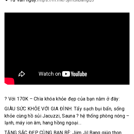
https://m.me/JjimJilBangQ3
? Với 170K – Chìa khóa khỏe đẹp của bạn nằm ở đây:
GIÀU SỨC KHỎE VỚI GIA ĐÌNH: Tẩy sạch bụi bẩn, sống
khỏe cùng hồ sủi Jacuzzi, Sauna ? hệ thống phòng nóng –
lạnh, máy ion âm, hang hồng ngoại…
TĂNG SẮC ĐẸP CÙNG BẠN BÈ: Jjim Jil Bang giúp thon