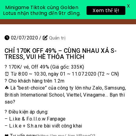
X
Minigame Tiktok cùng Golden
Xem thể lệ!
Lotus nhận thưởng đến 9tr đồng.
Toggle 
02/07/2020
/
Quản trị
CHỈ 170K OFF 49% – CÙNG NHAU XẢ S-
TRESS, VUI HÈ THỎA THÍCH
? 170K/ vé, Off 49% (Giá gốc: 335K)
⏰ Từ 8:00 ~ 10:30, ngày 01 ~ 11.07.2020 (T2 ~ CN)
? Cho khách hàng trên 1.2m
☘ Là “best-choice” của công ty lớn như Zalo, Samsung,
British International School, Viettel, Vinagame… Bạn thì
sao?
? Điều kiện áp dụng:
– L.i.ke & F.o.l.l.o.w Fanpage
– L.i.k.e + S.h.a.re bài viết công khai
❤ Tư vấn ngay: