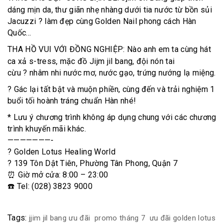
dáng mịn da, thư giãn nhẹ nhàng dưới tia nước từ bồn sủi
Jacuzzi ? làm đẹp cùng Golden Nail phong cách Hàn
Quốc…
THA HỒ VUI VỚI ĐỒNG NGHIỆP: Nào anh em ta cùng hát
ca xả s-tress, mặc đồ Jijm jil bang, đội nón tai
cừu ? nhâm nhi nước mơ, nước gạo, trứng nướng lạ miệng.
?️ Gác lại tất bật và muộn phiền, cùng đến và trải nghiệm 1
buổi tối hoành tráng chuẩn Hàn nhé!
* Lưu ý chương trình không áp dụng chung với các chương
trình khuyến mãi khác.
———————-
? Golden Lotus Healing World
? 139 Tôn Dật Tiên, Phường Tân Phong, Quận 7
⏰ Giờ mở cửa: 8:00 – 23:00
☎️ Tel: (028) 3823 9000
Tags:
jjim jil bang ưu đãi
promo tháng 7
ưu đãi golden lotus