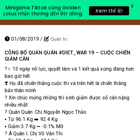
X
Minigame Tiktok cùng Golden
Xem thể lệ!
Lotus nhận thưởng đến 9tr đồng.
Toggle 
01/08/2019
/
Quản trị
CÔNG BỐ QUÁN QUÂN
#DIET_WAR
19 – CUỘC CHIẾN
GIẢM CÂN
?️‍♀️ 13 ngày nỗ lực, quyết tâm và 1 kết quả xứng đáng hơn
bao giờ hết
❣️ Họ đã chiến thắng cuộc thi và trên hết là chiến thắng
bản thân mình
? Xin chúc mừng những thí sinh giảm được số cân nặng
nhiều nhất:
? Quán Quân: Chị Nguyễn Ngọc Thảo
▪️ Từ 96.1 Kg ➡️ 92.4 Kg
▪️ Giảm 3.7 Kg ➖ -0.1% Mỡ
? Á Quân I: Chị Võ Vân Thi