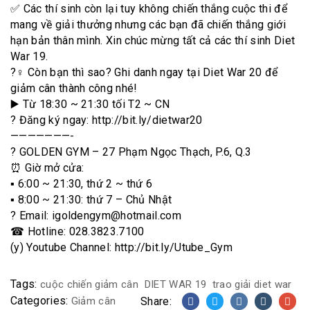
✅ Các thí sinh còn lại tuy không chiến thắng cuộc thi để
mang về giải thưởng nhưng các bạn đã chiến thắng giới
hạn bản thân mình. Xin chúc mừng tất cả các thí sinh Diet
War 19.
?‍♀️ Còn bạn thì sao? Ghi danh ngay tại Diet War 20 để
giảm cân thành công nhé!
▶️ Từ 18:30 ~ 21:30 tối T2 ~ CN
? Đăng ký ngay: http://bit.ly/dietwar20
———————-
? GOLDEN GYM – 27 Phạm Ngọc Thạch, P.6, Q.3
⏰ Giờ mở cửa:
▪️ 6:00 ~ 21:30, thứ 2 ~ thứ 6
▪️ 8:00 ~ 21:30: thứ 7 – Chủ Nhật
? Email: igoldengym@hotmail.com
☎ Hotline: 028.3823.7100
(y) Youtube Channel: http://bit.ly/Utube_Gym
Tags:
cuộc chiến giảm cân
DIET WAR 19
trao giải diet war
Categories:
Giảm cân
Share: