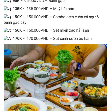
95K
~ 95.000VND – Bánh gạo
135K
~ 135.000VND – Mì ý hải sản
150K
~ 150.000VND – Combo cơm cuộn cá ngừ &
bánh gạo cay
150K
~ 150.000VND – Set miến xào hải sản
170K
~ 170.000VND – Set canh sườn bò hầm