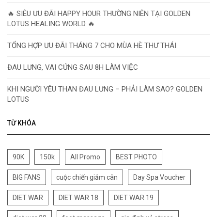
🔥 SIÊU ƯU ĐÃI HAPPY HOUR THƯỜNG NIÊN TẠI GOLDEN
LOTUS HEALING WORLD 🔥
TỔNG HỢP ƯU ĐÃI THÁNG 7 CHO MÙA HÈ THƯ THÁI
ĐAU LƯNG, VAI CỨNG SAU 8H LÀM VIỆC
KHI NGƯỜI YÊU THAN ĐAU LƯNG – PHẢI LÀM SAO? GOLDEN
LOTUS
TỪ KHÓA
90K
150k
All Promo
BEST PHOTO
BIG FANS
cuộc chiến giảm cân
Day Spa Voucher
DIET WAR
DIET WAR 18
DIET WAR 19