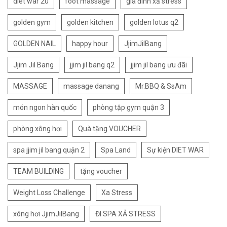
diet war 20
foot massage
gia đình xả stress
golden gym
golden kitchen
golden lotus q2
GOLDEN NAIL
happy hour
JjimJilBang
Jjim Jil Bang
jjim jil bang q2
jjim jil bang ưu đãi
MASSAGE
massage danang
Mr.BBQ & SsAm
món ngon hàn quốc
phòng tập gym quận 3
phòng xông hơi
Quà tặng VOUCHER
spa jjim jil bang quận 2
Spa Land
Sự kiện DIET WAR
TEAM BUILDING
tặng voucher
Weight Loss Challenge
Xa Stress
xông hơi JjimJilBang
ĐI SPA XẢ STRESS