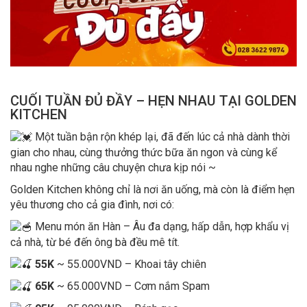
CUỐI TUẦN ĐỦ ĐẦY – HẸN NHAU TẠI GOLDEN
KITCHEN
M
ột tuần bận rộn khép lại, đã đến lúc cả nhà dành thời
gian cho nhau, cùng thưởng thức bữa ăn ngon và cùng kể
nhau nghe những câu chuyện chưa kịp nói ~
Golden Kitchen không chỉ là nơi ăn uống, mà còn là điểm hẹn
yêu thương cho cả gia đình, nơi có:
Menu món ăn Hàn – Âu đa dạng, hấp dẫn, hợp khẩu vị
cả nhà, từ bé đến ông bà đều mê tít.
55K
~ 55.000VND – Khoai tây chiên
65K
~ 65.000VND – Cơm nắm Spam