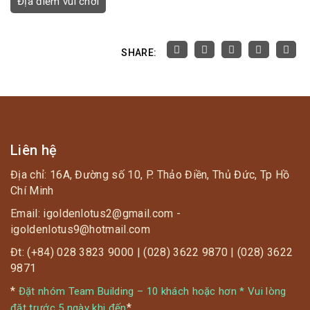
Địa điểm vui chơi
SHARE:
Liên hệ
Địa chỉ: 16A, Đường số 10, P. Thảo Điền, Thủ Đức, Tp Hồ
Chí Minh
Email: igoldenlotus2@gmail.com -
igoldenlotus9@hotmail.com
Đt: (+84) 028 3823 9000 | (028) 3622 9870 | (028) 3622
9871
*
Đặt nhóm Team Building – 10 khách hoặc hơn * Vui lòng
*
đặt trước 5 ngày khi đến