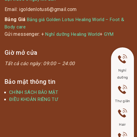
Email: igoldenlotus6@gmail.com
Bảng Giá
Bảng giá Golden Lotus Healing World – Foot &
Body care
Gửi messenger: +
+
Nghỉ dưỡng Healing World
GYM
Giờ mở cửa
Tất cả các ngày:
09:00 – 24:00
Nghỉ
dưỡng
Bảo mật thông tin
CHÍNH SÁCH BẢO MẬT
ĐIỀU KHOẢN RIÊNG TƯ
Thư giãn
Hair