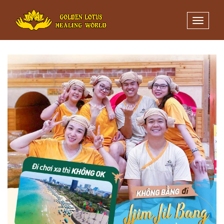
Minigame Tiktok cùng Golden
Xem thể lệ!
Lotus nhận thưởng đến 9tr đồng.
Toggle 
02/08/2025
/
Quản trị