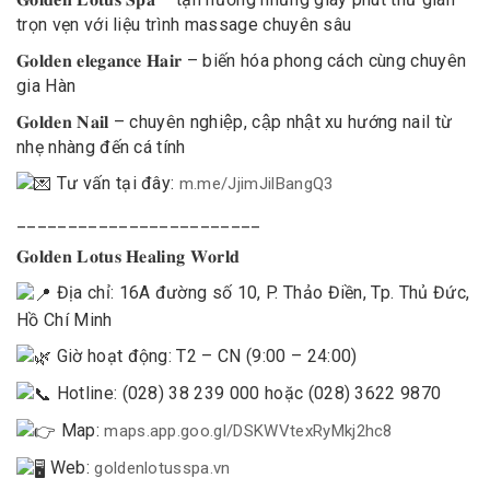
trọn vẹn với liệu trình massage chuyên sâu
𝐆𝐨𝐥𝐝𝐞𝐧 𝐞𝐥𝐞𝐠𝐚𝐧𝐜𝐞 𝐇𝐚𝐢𝐫 – biến hóa phong cách cùng chuyên
gia Hàn
𝐆𝐨𝐥𝐝𝐞𝐧 𝐍𝐚𝐢𝐥 – chuyên nghiệp, cập nhật xu hướng nail từ
nhẹ nhàng đến cá tính
Tư vấn tại đây:
m.me/JjimJilBangQ3
________________________
𝐆𝐨𝐥𝐝𝐞𝐧 𝐋𝐨𝐭𝐮𝐬 𝐇𝐞𝐚𝐥𝐢𝐧𝐠 𝐖𝐨𝐫𝐥𝐝
Địa chỉ: 16A đường số 10, P. Thảo Điền, Tp. Thủ Đức,
Hồ Chí Minh
Giờ hoạt động: T2 – CN (9:00 – 24:00)
Hotline: (028) 38 239 000 hoặc (028) 3622 9870
Map:
maps.app.goo.gl/DSKWVtexRyMkj2hc8
Web:
goldenlotusspa.vn