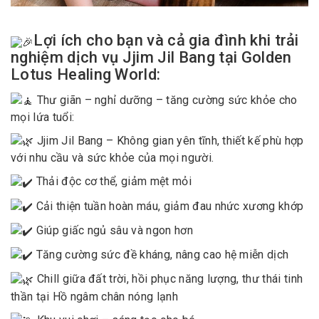
Lợi ích cho bạn và cả gia đình khi trải
nghiệm dịch vụ Jjim Jil Bang tại Golden
Lotus Healing World:
Thư giãn – nghỉ dưỡng – tăng cường sức khỏe cho
mọi lứa tuổi:
Jjim Jil Bang – Không gian yên tĩnh, thiết kế phù hợp
với nhu cầu và sức khỏe của mọi người.
Thải độc cơ thể, giảm mệt mỏi
Cải thiện tuần hoàn máu, giảm đau nhức xương khớp
Giúp giấc ngủ sâu và ngon hơn
Tăng cường sức đề kháng, nâng cao hệ miễn dịch
Chill giữa đất trời, hồi phục năng lượng, thư thái tinh
thần tại Hồ ngâm chân nóng lạnh