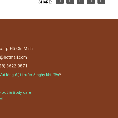
SHARE:
c, Tp Hồ Chí Minh
s9@hotmail.com
028) 3622 9871
*
ui lòng đặt trước 5 ngày khi đến
 Foot & Body care
YM