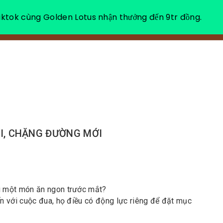
ktok cùng Golden Lotus nhận thưởng đến 9tr đồng.
VỀ CHÚNG TÔI
NGHỈ DƯỠNG THƯ GIÃN
ỚI, CHẶNG ĐƯỜNG MỚI
i một món ăn ngon trước mắt?
n với cuộc đua, họ điều có động lực riêng để đặt mục