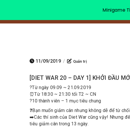
Minigame Ti
11/09/2019
/
Quản trị
[DIET WAR 20 – DAY 1] KHỞI ĐẦU M
?
Từ ngày 09.09 ~ 21.09.2019
⏰
Từ 18:30 ~ 21:30 tối T2 ~ CN
?
10 thành viên – 1 mục tiêu chung
❓
Bạn muốn giảm cân nhưng không dễ để từ chố
➡️
Các thí sinh của Diet War cũng vậy! Nhưng đế
tiêu giảm cân trong 13 ngày.