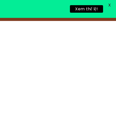
X
Xem thể lệ!
TIN TỨC
TUYỂN DỤNG
LIÊN HỆ