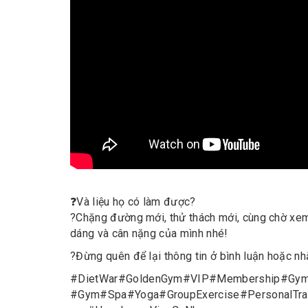
❓
Và liệu họ có làm được?
?
Chặng đường mới, thử thách mới, cùng chờ xem 
dáng và cân nặng của mình nhé!
?
Đừng quên để lại thông tin ở bình luận hoặc n
#
DietWar
#
GoldenGym
#
VIP
#
Membership
#
Gym
#
Gym
#
Spa
#
Yoga
#
GroupExercise
#
PersonalTra