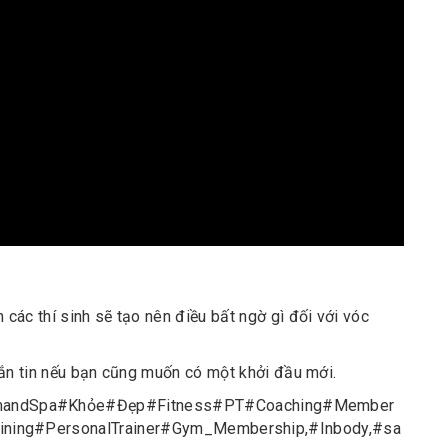
các thí sinh sẽ tạo nên điều bất ngờ gì đối với vóc
hắn tin nếu bạn cũng muốn có một khởi đầu mới.
andSpa
#
Khỏe
#
Đẹp
#
Fitness
#
PT
#
Coaching
#
Member
ining
#
PersonalTrainer
#
Gym_Membership
,
#
Inbody
,
#
sa