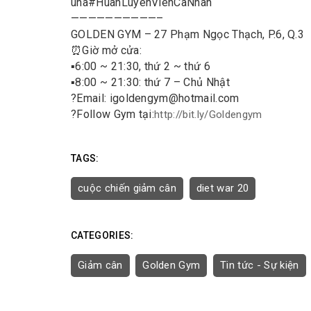
una
#
HuanLuyenVienCaNhan
——————————–
GOLDEN GYM – 27 Phạm Ngọc Thạch, P.6, Q.3
⏰
Giờ mở cửa:
▪️
6:00 ~ 21:30, thứ 2 ~ thứ 6
▪️
8:00 ~ 21:30: thứ 7 – Chủ Nhật
?
Email: igoldengym@hotmail.com
?
Follow Gym tại:
http://bit.ly/Goldengym
TAGS:
cuộc chiến giảm cân
diet war 20
CATEGORIES:
Giảm cân
Golden Gym
Tin tức - Sự kiện