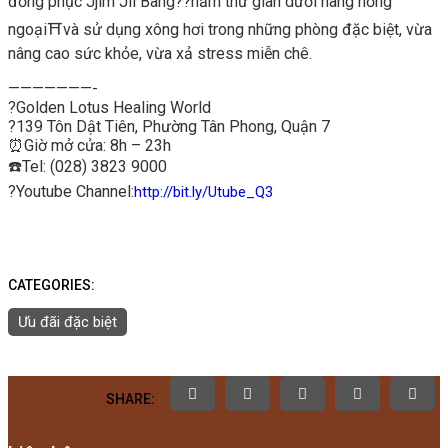
đồng phục Jjim Jil Bang
?
?
nằm thư giãn dưới hang hồng
ngoại
⛩
và sử dụng xông hơi trong những phòng đặc biệt, vừa
nâng cao sức khỏe, vừa xả stress miễn chê.
———————-
?
Golden Lotus Healing World
?
139 Tôn Dật Tiên, Phường Tân Phong, Quận 7
⏰
Giờ mở cửa: 8h – 23h
☎️
Tel: (028) 3823 9000
?
Youtube Channel:
http://bit.ly/Utube_Q3
CATEGORIES:
Ưu đãi đặc biệt
SHARE: