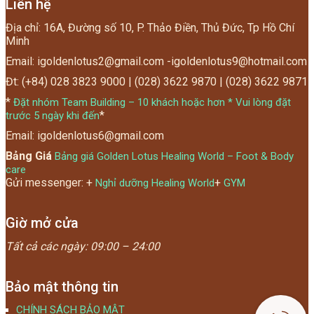
Liên hệ
Địa chỉ: 16A, Đường số 10, P. Thảo Điền, Thủ Đức, Tp Hồ Chí
Minh
Email: igoldenlotus2@gmail.com -igoldenlotus9@hotmail.com
Đt: (+84) 028 3823 9000 | (028) 3622 9870 | (028) 3622 9871
*
Đặt nhóm Team Building – 10 khách hoặc hơn * Vui lòng đặt
*
trước 5 ngày khi đến
Email: igoldenlotus6@gmail.com
Bảng Giá
Bảng giá Golden Lotus Healing World – Foot & Body
care
Gửi messenger: +
+
Nghỉ dưỡng Healing World
GYM
Giờ mở cửa
Tất cả các ngày:
09:00 – 24:00
Bảo mật thông tin
CHÍNH SÁCH BẢO MẬT