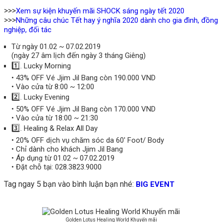
>>>
Xem sự kiện khuyến mãi SHOCK sáng ngày tết 2020
>>>
Những câu chúc Tết hay ý nghĩa 2020 dành cho gia đình, đồng
nghiệp, đối tác
Từ ngày 01.02 ~ 07.02.2019
(ngày 27 âm lịch đến ngày 3 tháng Giêng)
1️⃣
. Lucky Morning
• 43% OFF Vé Jjim Jil Bang còn 190.000 VND
• Vào cửa từ 8:00 ~ 12:00
2️⃣
. Lucky Evening
• 50% OFF Vé Jjim Jil Bang còn 170.000 VND
• Vào cửa từ 18:00 ~ 21:30
3️⃣
. Healing & Relax All Day
• 20% OFF dịch vụ chăm sóc da 60′ Foot/ Body
• Chỉ dành cho khách Jjim Jil Bang
• Áp dụng từ 01.02 ~ 07.02.2019
• Đặt chỗ tại: 028.3823.9000
Tag ngay 5 bạn vào bình luận bạn nhé:
BIG EVENT
Golden Lotus Healing World Khuyến mãi