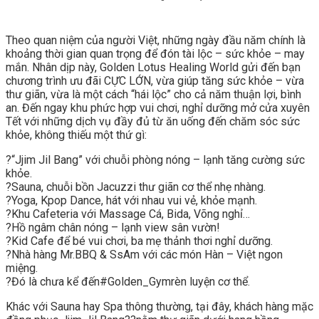
Theo quan niệm của người Việt, những ngày đầu năm chính là
khoảng thời gian quan trọng để đón tài lộc – sức khỏe – may
mắn. Nhân dịp này, Golden Lotus Healing World gửi đến bạn
chương trình ưu đãi CỰC LỚN, vừa giúp tăng sức khỏe – vừa
thư giãn, vừa là một cách “hái lộc” cho cả năm thuận lợi, bình
an. Đến ngay khu phức hợp vui chơi, nghỉ dưỡng mở cửa xuyên
Tết với những dịch vụ đầy đủ từ ăn uống đến chăm sóc sức
khỏe, không thiếu một thứ gì:
?
“Jjim Jil Bang” với chuỗi phòng nóng – lạnh tăng cường sức
khỏe.
?
Sauna, chuỗi bồn Jacuzzi thư giãn cơ thể nhẹ nhàng.
?
Yoga, Kpop Dance, hát với nhau vui vẻ, khỏe mạnh.
?
Khu Cafeteria với Massage Cá, Bida, Võng nghỉ…
?
Hồ ngâm chân nóng – lạnh view sân vườn!
?
Kid Cafe để bé vui chơi, ba mẹ thảnh thơi nghỉ dưỡng.
?
Nhà hàng Mr.BBQ & SsAm với các món Hàn – Việt ngon
miệng.
?
Đó là chưa kể đến
#
Golden_Gym
rèn luyện cơ thể.
Khác với Sauna hay Spa thông thường, tại đây, khách hàng mặc