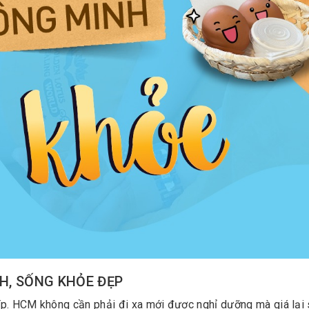
H, SỐNG KHỎE ĐẸP
ay tại Tp. HCM không cần phải đi xa mới được nghỉ dưỡng mà giá lại 