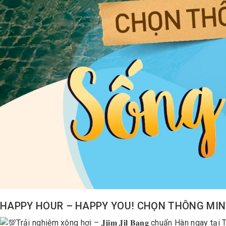
HAPPY HOUR – HAPPY YOU! CHỌN THÔNG MIN
Trải nghiệm xông hơi – 𝐉𝐣𝐢𝐦 𝐉𝐢𝐥 𝐁𝐚𝐧𝐠 chuẩn Hàn ng