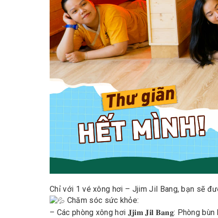
Chỉ với 1 vé xông hơi – Jjim Jil Bang, bạn sẽ đượ
Chăm sóc sức khỏe:
– Các phòng xông hơi 𝐉𝐣𝐢𝐦 𝐉𝐢𝐥 𝐁𝐚𝐧𝐠: Phòn