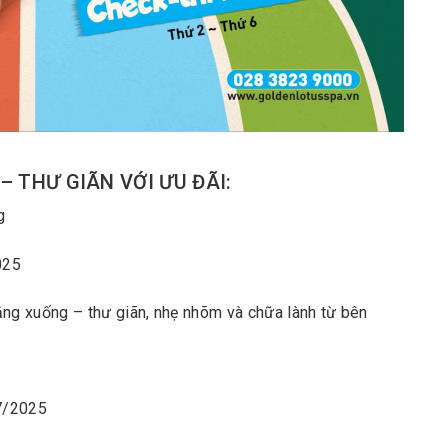
 THƯ GIÃN VỚI ƯU ĐÃI:
g
2025
ắng xuống – thư giãn, nhẹ nhõm và chữa lành từ bên
07/2025