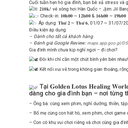
Cuối tuần hẹn hò gia đình, bạn bè xả stress và g
𝟐𝟏𝟎𝐤/ vé xông hơi Hàn Quốc – Jjim Jil Ban
Check-in: 𝟏𝟎𝐡𝟎𝟎 ~ 𝟏𝟐𝐡𝟎𝟎 & 𝟏𝟔𝐡𝟎𝟎 ~ 𝟏𝟗𝐡𝟎𝟎
Áp dụng: 𝐓𝐡𝐮̛́ 𝟐 ~ 𝐓𝐡𝐮̛́ 𝟔, 01/07 ~ 31/07/
Điều kiện áp dụng:
– Dành cho tất cả khách hàng
– Đánh giá Google Review:
maps.app.goo.gl/D
Gia đình mình chưa kịp nghỉ ngơi – đi chơi?
Đôi khi chỉ cần một chút bình yên bên nhau
Kết nối vui vẻ trong không gian thoáng, rộng 
Tại 𝐆𝐨𝐥𝐝𝐞𝐧 𝐋𝐨𝐭𝐮𝐬 𝐇𝐞𝐚𝐥𝐢𝐧
dàng cho gia đình bạn – nơi từng 
– Ông bà: cùng xem phim, nghỉ dưỡng, thiền, tậ
– Bố mẹ cùng con hát hò, xem phim, chơi game 
– Con có khu vui chơi riêng và chơi cùng gia đìn