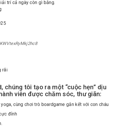
iải trí cả ngày còn gì bằng.
g
2025
SKWVtexRyMkj2hc8
!
rãi
 𝐖𝐨𝐫𝐥𝐝, chúng tôi tạo ra một “cuộc hẹn” dịu
thành viên được chăm sóc, thư giãn:
p yoga, cùng chơi trò boardgame gắn kết với con cháu
cực đỉnh
h.