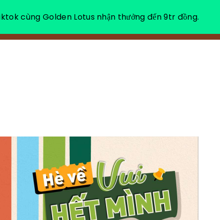
ktok cùng Golden Lotus nhận thưởng đến 9tr đồng.
VỀ CHÚNG TÔI
NGHỈ DƯỠNG THƯ GIÃN