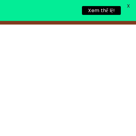
X
Xem thể lệ!
TIN TỨC
TUYỂN DỤNG
LIÊN HỆ