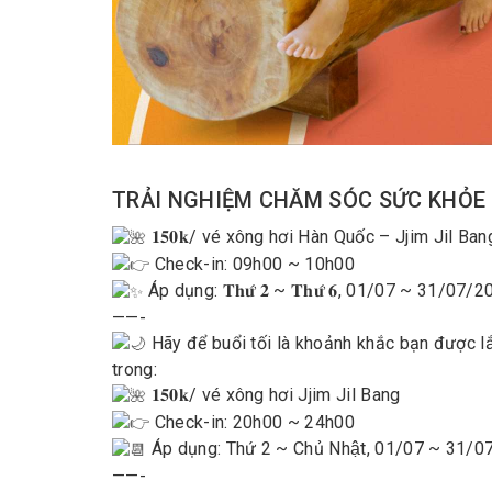
TRẢI NGHIỆM CHĂM SÓC SỨC KHỎE –
𝟏𝟓𝟎𝐤/ vé xông hơi Hàn Quốc – Jjim Jil Ban
Check-in: 09h00 ~ 10h00
Áp dụng: 𝐓𝐡𝐮̛́ 𝟐 ~ 𝐓𝐡𝐮̛́ 𝟔, 01/07 ~ 31/07/
——-
Hãy để buổi tối là khoảnh khắc bạn được l
trong:
𝟏𝟓𝟎𝐤/ vé xông hơi Jjim Jil Bang
Check-in: 20h00 ~ 24h00
Áp dụng: Thứ 2 ~ Chủ Nhật, 01/07 ~ 31/
——-