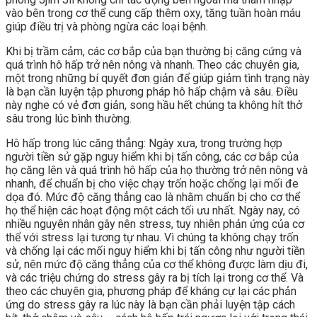
vào bên trong cơ thể cung cấp thêm oxy, tăng tuần hoàn máu
giúp điều trị và phòng ngừa các loại bệnh.
Khi bị trầm cảm, các cơ bắp của bạn thường bị căng cứng và
quá trình hô hấp trở nên nông và nhanh. Theo các chuyên gia,
một trong những bí quyết đơn giản để giúp giảm tình trạng này
là bạn cần luyện tập phương pháp hô hấp chậm và sâu. Điều
này nghe có vẻ đơn giản, song hầu hết chúng ta không hít thở
sâu trong lúc bình thường.
Hô hấp trong lúc căng thẳng: Ngày xưa, trong trường hợp
người tiền sử gặp nguy hiểm khi bị tấn công, các cơ bắp của
họ căng lên và quá trình hô hấp của họ thường trở nên nông và
nhanh, để chuẩn bị cho việc chạy trốn hoặc chống lại mối đe
dọa đó. Mức độ căng thẳng cao là nhằm chuẩn bị cho cơ thể
họ thể hiện các hoạt động một cách tối ưu nhất. Ngày nay, có
nhiều nguyên nhân gây nên stress, tuy nhiên phản ứng của cơ
thể với stress lại tương tự nhau. Vì chúng ta không chạy trốn
và chống lại các mối nguy hiểm khi bị tấn công như người tiền
sử, nên mức độ căng thẳng của cơ thể không được làm dịu đi,
và các triệu chứng do stress gây ra bị tích lại trong cơ thể. Và
theo các chuyên gia, phương pháp để kháng cự lại các phản
ứng do stress gây ra lúc này là bạn cần phải luyện tập cách