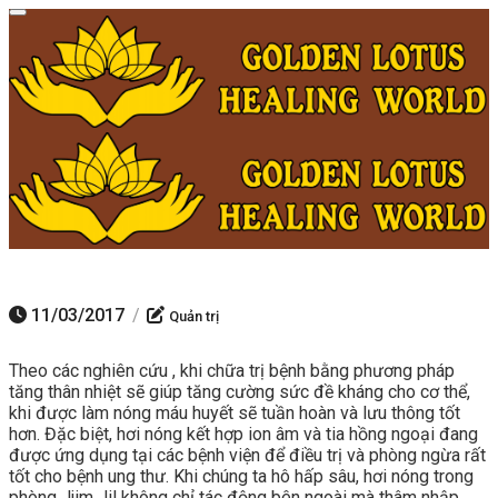
Toggle navigation
Minigame Tiktok cùng Golden
Xem thể lệ!
Lotus nhận thưởng đến 9tr đồng.
11/03/2017
/
Quản trị
Theo các nghiên cứu , khi chữa trị bệnh bằng phương pháp
tăng thân nhiệt sẽ giúp tăng cường sức đề kháng cho cơ thể,
khi được làm nóng máu huyết sẽ tuần hoàn và lưu thông tốt
hơn. Đặc biệt, hơi nóng kết hợp ion âm và tia hồng ngoại đang
được ứng dụng tại các bệnh viện để điều trị và phòng ngừa rất
tốt cho bệnh ung thư. Khi chúng ta hô hấp sâu, hơi nóng trong
phòng Jjim Jil không chỉ tác động bên ngoài mà thâm nhập