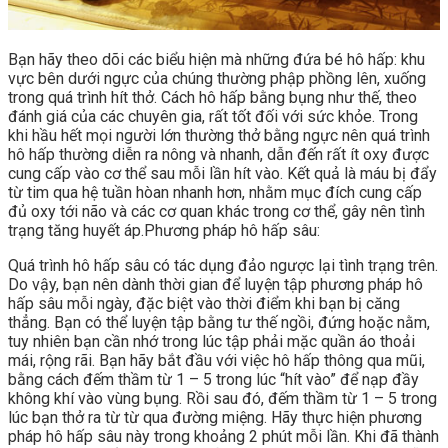
Bạn hãy theo dõi các biểu hiện mà những đứa bé hô hấp: khu
vực bên dưới ngực của chúng thường phập phồng lên, xuống
trong quá trình hít thở. Cách hô hấp bằng bụng như thế, theo
đánh giá của các chuyên gia, rất tốt đối với sức khỏe. Trong
khi hầu hết mọi người lớn thường thở bằng ngực nên quá trình
hô hấp thường diễn ra nông và nhanh, dẫn đến rất ít oxy được
cung cấp vào cơ thể sau mỗi lần hít vào. Kết quả là máu bị đẩy
từ tim qua hệ tuần hòan nhanh hơn, nhằm mục đích cung cấp
đủ oxy tới não và các cơ quan khác trong cơ thể, gây nên tình
trạng tăng huyết áp.Phương pháp hô hấp sâu:
Quá trình hô hấp sâu có tác dụng đảo ngược lại tình trạng trên.
Do vậy, bạn nên dành thời gian để luyện tập phương pháp hô
hấp sâu mỗi ngày, đặc biệt vào thời điểm khi bạn bị căng
thẳng. Bạn có thể luyện tập bằng tư thế ngồi, đứng hoặc nằm,
tuy nhiên bạn cần nhớ trong lúc tập phải mặc quần áo thoải
mái, rộng rãi. Bạn hãy bắt đầu với việc hô hấp thông qua mũi,
bằng cách đếm thầm từ 1 – 5 trong lúc “hít vào” để nạp đầy
không khí vào vùng bụng. Rồi sau đó, đếm thầm từ 1 – 5 trong
lúc bạn thở ra từ từ qua đường miệng. Hãy thực hiện phương
pháp hô hấp sâu này trong khoảng 2 phút mỗi lần. Khi đã thành