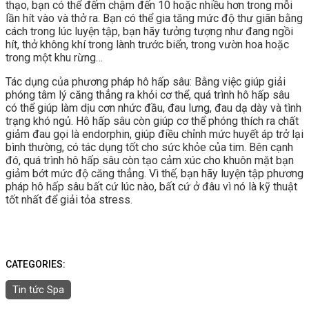
thạo, bạn có thể đếm chậm đến 10 hoặc nhiều hơn trong mỗi
lần hít vào và thở ra. Bạn có thể gia tăng mức độ thư giãn bằng
cách trong lúc luyện tập, bạn hãy tưởng tượng như đang ngồi
hít, thở không khí trong lành trước biển, trong vườn hoa hoặc
trong một khu rừng…
Tác dụng của phương pháp hô hấp sâu: Bằng việc giúp giải
phóng tâm lý căng thẳng ra khỏi cơ thể, quá trình hô hấp sâu
có thể giúp làm dịu cơn nhức đầu, đau lưng, đau dạ dày và tình
trạng khó ngủ. Hô hấp sâu còn giúp cơ thể phóng thích ra chất
giảm đau gọi là endorphin, giúp điều chỉnh mức huyết áp trở lại
bình thường, có tác dụng tốt cho sức khỏe của tim. Bên cạnh
đó, quá trình hô hấp sâu còn tạo cảm xúc cho khuôn mặt bạn
giảm bớt mức độ căng thẳng. Vì thế, bạn hãy luyện tập phương
pháp hô hấp sâu bất cứ lúc nào, bất cứ ở đâu vì nó là kỹ thuật
tốt nhất để giải tỏa stress.
CATEGORIES:
Tin tức Spa