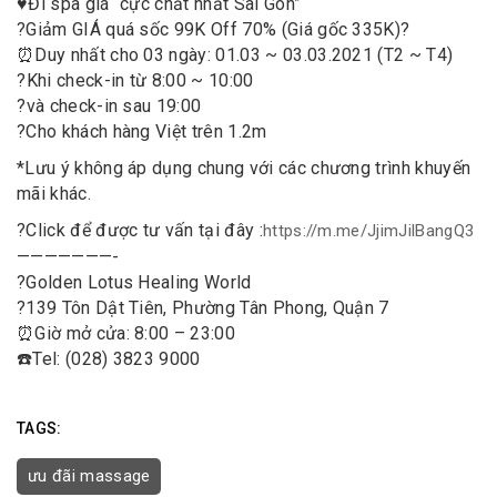
♥️
Đi spa giá “cực chất nhất Sài Gòn”
?
Giảm GIÁ quá sốc 99K Off 70% (Giá gốc 335K)
?
⏰
Duy nhất cho 03 ngày: 01.03 ~ 03.03.2021 (T2 ~ T4)
?
Khi check-in từ 8:00 ~ 10:00
?
và check-in sau 19:00
?
Cho khách hàng Việt trên 1.2m
*Lưu ý không áp dụng chung với các chương trình khuyến
mãi khác.
?
Click để được tư vấn tại đây :
https://m.me/JjimJilBangQ3
———————-
?
Golden Lotus Healing World
?
139 Tôn Dật Tiên, Phường Tân Phong, Quận 7
⏰
Giờ mở cửa: 8:00 – 23:00
☎️
Tel: (028) 3823 9000
TAGS:
ưu đãi massage