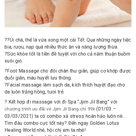
?
?
Úi chà, thế là vừa xong một cái Tết. Qua những ngày tiệc
bia, rượu, nạp quá nhiều thức ăn và năng lượng thừa.
?
Sức khỏe tốt là tiền đề tuyệt vời cho cả năm thuận buồm
xuôi gió.
?
Foot Massage cho đôi chân thư giãn, giúp cơ khớp được
duỗi giãn, máu huyết lưu thông.
?
Facial massage làm sạch da, kích thích huyệt đạo cho
da luôn trắng hồng, tươi trẻ.
?
Kết hợp đi massage với đi Spa “Jjim Jil Bang” với
(01/03 –
chương trình ưu đãi vé Jjim Jil Bang chỉ 99k
03/03/2021) ta có combo xả stress hoàn hảo luôn nè…
Tìm đâu combo cực tốt này? Đến ngay Golden Lotus
Healing World nhé, hội chị em ta nhé!