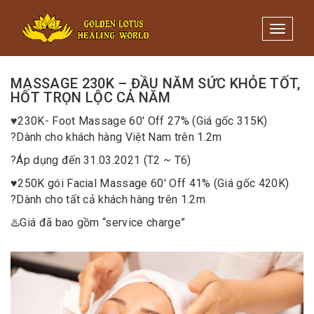
Minigame Tiktok cùng Golden
Xem thể lệ!
Lotus nhận thưởng đến 9tr đồng.
Toggle 
02/03/2021
/
Quản trị
MASSAGE 230K – ĐẦU NĂM SỨC KHỎE TỐT,
HỐT TRỌN LỘC CẢ NĂM
♥️
230K- Foot Massage 60′ Off 27% (Giá gốc 315K)
?
Dành cho khách hàng Việt Nam trên 1.2m
?
Áp dụng đến 31.03.2021 (T2 ~ T6)
♥️
250K gói Facial Massage 60′ Off 41% (Giá gốc 420K)
?
Dành cho tất cả khách hàng trên 1.2m
♨️
Giá đã bao gồm “service charge”