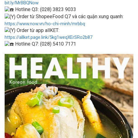
bit.ly/MrBBQNow
Hotline Q3: (028) 3823 9033
Order từ ShopeeFood Q7 và các quận xung quanh:
https://www.now.vn/ho-chi-minh/mrbbq
Order từ app allKET:
https://allket.page.link/5kg1weqXErSRo2b87
Hotline Q7: (028) 5410 7171