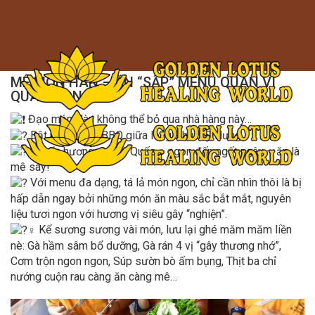
Minigame Tiktok cùng Golden
Toggle 
Xem thể lệ!
Lotus nhận thưởng đến 9tr đồng.
24/02/2022
/
Quản trị
MÊ MÓN HÀN – ĂN “SẬP” MENU QUÁN VÌ
QUÁ NGON
Đạo món Hàn không thể bỏ qua nhà hàng này…
Bật mí nhẹ: Mr.BBQ giữa lòng Phú Mỹ Hưng
Chuẩn hương vị Hàn Quốc – ngon đến ngất ngây – ăn là
mê say!
Với menu đa dạng, tá lả món ngon, chỉ cần nhìn thôi là bị
hấp dẫn ngay bởi những món ăn màu sắc bắt mắt, nguyên
liệu tươi ngon với hương vị siêu gây “nghiện”.
Kể sương sương vài món, lưu lại ghé măm măm liền
nè: Gà hầm sâm bổ dưỡng, Gà rán 4 vị “gây thương nhớ”,
Cơm trộn ngon ngon, Súp sườn bò ấm bụng, Thịt ba chỉ
nướng cuộn rau càng ăn càng mê…