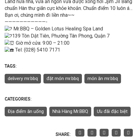
Land nữa nha, vừa ăn ngon vừa được xông hơi Jjim Jil Bang
chuẩn Hàn thư giãn cực khỏe khoắn. Chuẩn điểm 10 luôn á…
Bạn ơi, chúng mình đi liền nha~~
———————————-
Mr.BBQ – Golden Lotus Healing Spa Land
139 Tôn Dật Tiên, Phường Tân Phong, Quận 7
Giờ mở cửa: 9:00 – 21:00
Tel: (028) 5410 7171
TAGS:
delivery mr.bbq
đặt món mr.bbq
món ăn mr.bbq
CATEGORIES:
Địa điểm ăn uống
Nhà Hàng Mr.BBQ
Ưu đãi đặc biệt
SHARE: