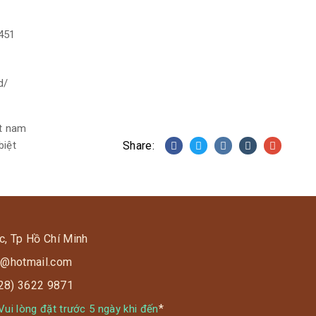
451
d/
ệt nam
biệt
Share:
c, Tp Hồ Chí Minh
s9@hotmail.com
028) 3622 9871
*
ui lòng đặt trước 5 ngày khi đến