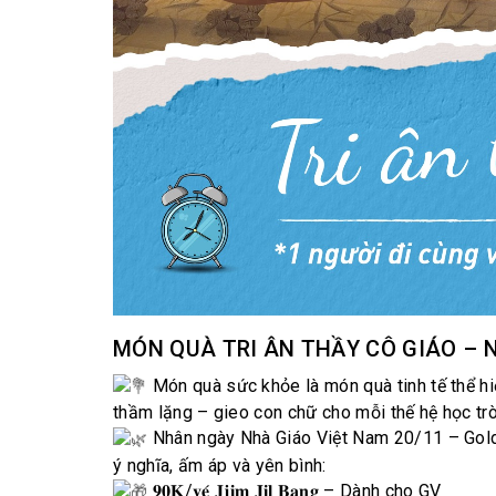
MÓN QUÀ TRI ÂN THẦY CÔ GIÁO – 
Món quà sức khỏe là món quà tinh tế thể hiệ
thầm lặng – gieo con chữ cho mỗi thế hệ học trò
Nhân ngày Nhà Giáo Việt Nam 20/11 – Gold
ý nghĩa, ấm áp và yên bình:
𝟗𝟎𝐊
/𝐯𝐞́ 𝐉𝐣𝐢𝐦 𝐉𝐢𝐥 𝐁𝐚𝐧𝐠 – Dành cho GV