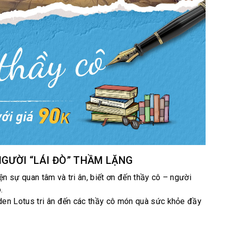
NGƯỜI “LÁI ĐÒ” THẦM LẶNG
n sự quan tâm và tri ân, biết ơn đến thầy cô – người
.
en Lotus tri ân đến các thầy cô món quà sức khỏe đầy