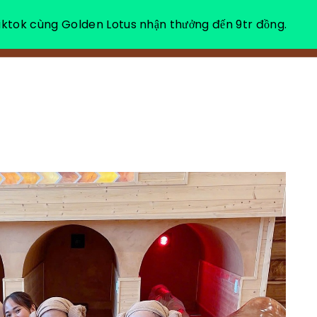
ktok cùng Golden Lotus nhận thưởng đến 9tr đồng.
VỀ CHÚNG TÔI
NGHỈ DƯỠNG THƯ GIÃN