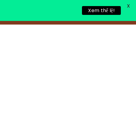
X
Xem thể lệ!
TIN TỨC
TUYỂN DỤNG
LIÊN HỆ