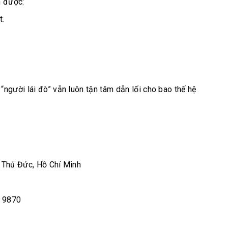
n được:
t.
“người lái đò” vẫn luôn tận tâm dẫn lối cho bao thế hệ
Thủ Đức, Hồ Chí Minh
2 9870