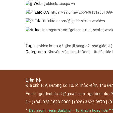
Web:
goldenlotusspa.vn
Zalo OA:
https://zalo.me/2553481319661089
Tiktok:
tiktok.com/@goldenlotusworldvn
Ins:
instagram.com/goldenlotus_healingworl
Tags:
golden lotus q2
jjim jil bang q2
nhà giáo vi
Categories:
Khuyến Mãi Jjim Jil Bang
Ưu đãi đặc 
Liên hệ
Địa chỉ: 16A, Đường số 10, P. Thảo Điền, Thủ Đứ
Email: igoldenlotus2@gmail.com -igoldenlotu
Đt: (+84) 028 3823 9000 | (028) 3622 9870 | (
*
Đặt nhóm Team Building – 10 khách hoặc hơn * V