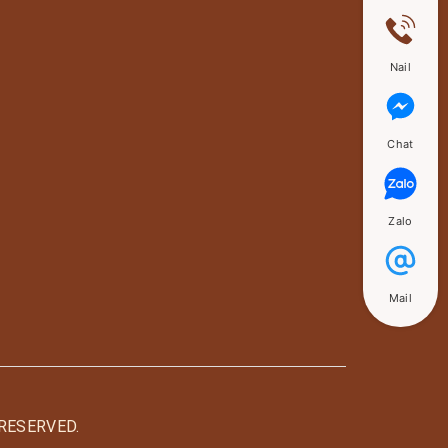
Nail
Chat
Zalo
Mail
RESERVED.