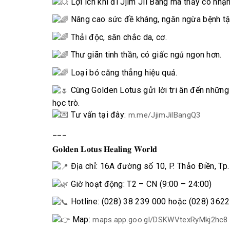
Lợi ích khi đi Jjim Jil Bang mà thầy cô nhậ
Nâng cao sức đề kháng, ngăn ngừa bệnh tậ
Thải độc, săn chắc da, cơ.
Thư giãn tinh thần, có giấc ngủ ngon hơn.
Loại bỏ căng thẳng hiệu quả.
Cùng Golden Lotus gửi lời tri ân đến những 
học trò.
Tư vấn tại đây:
m.me/JjimJilBangQ3
___
𝐆𝐨𝐥𝐝𝐞𝐧 𝐋𝐨𝐭𝐮𝐬 𝐇𝐞𝐚𝐥𝐢𝐧𝐠 𝐖𝐨𝐫𝐥𝐝
Địa chỉ: 16A đường số 10, P. Thảo Điền, Tp. 
Giờ hoạt động: T2 – CN (9:00 – 24:00)
Hotline: (028) 38 239 000 hoặc (028) 362
Map:
maps.app.goo.gl/DSKWVtexRyMkj2hc8