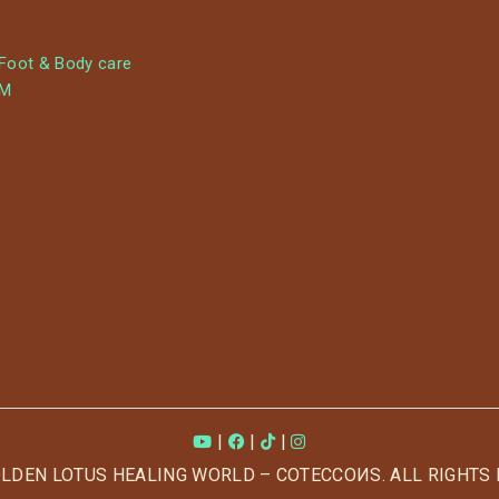
 Foot & Body care
YM
|
|
|
OLDEN LOTUS HEALING WORLD – COTECCOИS. ALL RIGHTS 