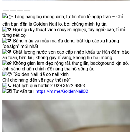
———————–
Tặng nàng bộ móng xinh, tự tin đón lễ ngập tràn ~ Chỉ
cần bạn đến là Golden Nail lo, bởi chúng mình tự tin:
Đội ngũ kỹ thuật viên chuyên nghiệp, tay nghề cao, tỉ mỉ
từng nét cọ.
Bảng màu và mẫu mã đa dạng, bắt kịp các xu hướng
“design” mới nhất.
Chất lượng nước sơn cao cấp nhập khẩu từ Hàn đảm bảo
an toàn, bền lâu, không gây ố vàng, không hư hại móng.
Không gian làm đẹp rộng rãi, thư giãn, background xịn sò,
ánh sáng chuẩn chỉnh để nàng tha hồ sống ảo.
“Golden Nail đã có nail xinh
Chỉ chờ nàng đến vẽ ngay thôi nè”
Đặt lịch qua hotline: 028.3622.9863
Tư vấn tại:
https://m.me/GoldenNailQ2