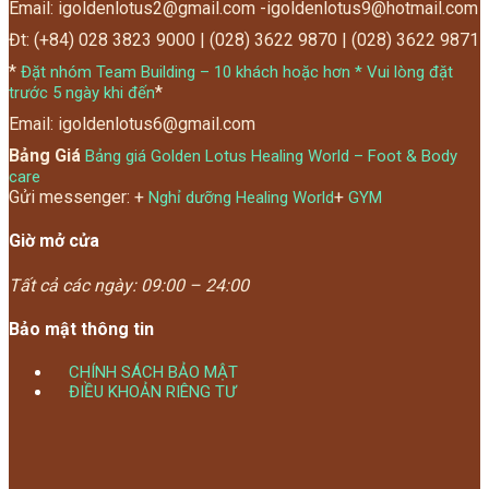
Email: igoldenlotus2@gmail.com -igoldenlotus9@hotmail.com
Đt: (+84) 028 3823 9000 | (028) 3622 9870 | (028) 3622 9871
*
Đặt nhóm Team Building – 10 khách hoặc hơn * Vui lòng đặt
*
trước 5 ngày khi đến
Email: igoldenlotus6@gmail.com
Bảng Giá
Bảng giá Golden Lotus Healing World – Foot & Body
care
Gửi messenger: +
+
Nghỉ dưỡng Healing World
GYM
Giờ mở cửa
Tất cả các ngày:
09:00 – 24:00
Bảo mật thông tin
CHÍNH SÁCH BẢO MẬT
ĐIỀU KHOẢN RIÊNG TƯ