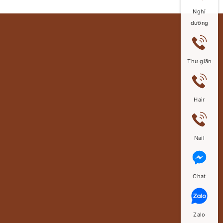
Nghỉ
dưỡng
Thư giãn
Hair
Nail
Chat
Zalo