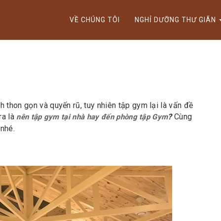
ktok cùng Golden Lotus nhận thưởng đến 9tr đồng.
VỀ CHÚNG TÔI
NGHỈ DƯỠNG THƯ GIÃN
 thon gọn và quyến rũ, tuy nhiên tập gym lại là vấn đề
ra là
?
Cùng
nên tập gym tại nhà hay đến phòng tập Gym
 nhé.