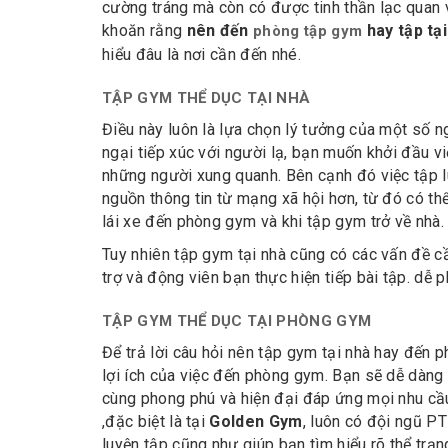
cường tráng mà còn có được tinh thần lạc quan 
khoăn rằng
nên đến
hay tập tạ
phòng tập gym
hiểu đâu là nơi cần đến nhé.
TẬP GYM THỂ DỤC TẠI NHÀ
Điều này luôn là lựa chọn lý tưởng của một số n
ngại tiếp xúc với người lạ, bạn muốn khởi đầu 
những người xung quanh. Bên cạnh đó việc tập lu
nguồn thông tin từ mạng xã hội hơn, từ đó có thể
lái xe đến phòng gym và khi tập gym trở về nhà.
Tuy nhiên tập gym tại nhà cũng có các vấn đề cầ
trợ và động viên bạn thực hiện tiếp bài tập. dễ
TẬP GYM THỂ DỤC TẠI PHÒNG GYM
Để trả lời câu hỏi nên tập gym tại nhà hay đến 
lợi ích của việc đến phòng gym. Bạn sẽ dễ dàng t
cùng phong phú và hiện đại đáp ứng mọi nhu cầu
,đặc biệt là tại
Golden Gym
, luôn có đội ngũ PT
luyện tập cũng như giúp bạn tìm hiểu rõ thể trạn