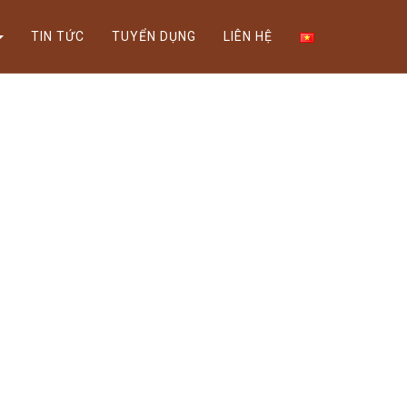
Xem thể lệ!
TIN TỨC
TUYỂN DỤNG
LIÊN HỆ