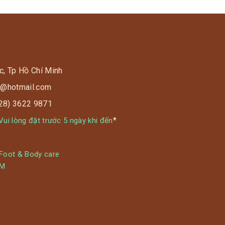
c, Tp Hồ Chí Minh
s9@hotmail.com
028) 3622 9871
*
ui lòng đặt trước 5 ngày khi đến
 Foot & Body care
YM