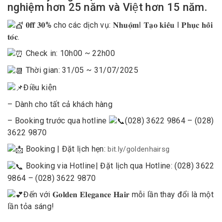
nghiệm hơn 25 năm và Việt hơn 15 năm.
𝟎𝐟𝐟 𝟑𝟎% cho các dịch vụ: 𝐍𝐡𝐮𝐨̣̂𝐦I 𝐓𝐚̣𝐨 𝐤𝐢𝐞̂̉𝐮 I 𝐏𝐡𝐮̣𝐜 𝐡𝐨̂̀𝐢
𝐭𝐨́𝐜.
Check in: 10h00 ~ 22h00
Thời gian: 31/05 ~ 31/07/2025
Điều kiện
– Dành cho tất cả khách hàng
– Booking trước qua hotline
(028) 3622 9864 – (028)
3622 9870
Booking | Đặt lịch hẹn:
bit.ly/goldenhairsg
Booking via Hotline| Đặt lịch qua Hotline: (028) 3622
9864 – (028) 3622 9870
Đến với 𝐆𝐨𝐥𝐝𝐞𝐧 𝐄𝐥𝐞𝐠𝐚𝐧𝐜𝐞 𝐇𝐚𝐢𝐫 mỗi lần thay đổi là một
lần tỏa sáng!