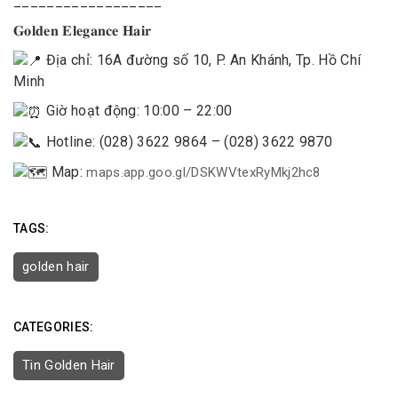
__________________
𝐆𝐨𝐥𝐝𝐞𝐧 𝐄𝐥𝐞𝐠𝐚𝐧𝐜𝐞 𝐇𝐚𝐢𝐫
Địa chỉ: 16A đường số 10, P. An Khánh, Tp. Hồ Chí
Minh
Giờ hoạt động: 10:00 – 22:00
Hotline: (028) 3622 9864 – (028) 3622 9870
Map:
maps.app.goo.gl/DSKWVtexRyMkj2hc8
TAGS:
golden hair
CATEGORIES:
Tin Golden Hair