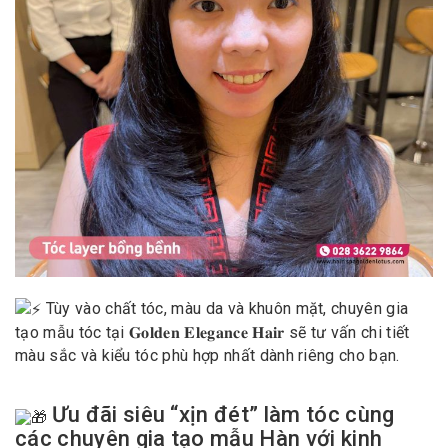
Tùy vào chất tóc, màu da và khuôn mặt, chuyên gia
tạo mẫu tóc tại 𝐆𝐨𝐥𝐝𝐞𝐧 𝐄𝐥𝐞𝐠𝐚𝐧𝐜𝐞 𝐇𝐚𝐢𝐫 sẽ tư vấn chi tiết
màu sắc và kiểu tóc phù hợp nhất dành riêng cho bạn.
Ưu đãi siêu “xịn đét” làm tóc cùng
các chuyên gia tạo mẫu Hàn với kinh