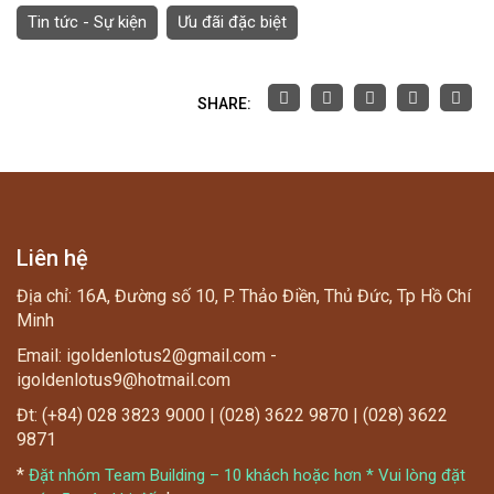
Tin tức - Sự kiện
Ưu đãi đặc biệt
SHARE:
Liên hệ
Địa chỉ: 16A, Đường số 10, P. Thảo Điền, Thủ Đức, Tp Hồ Chí
Minh
Email: igoldenlotus2@gmail.com -
igoldenlotus9@hotmail.com
Đt: (+84) 028 3823 9000 | (028) 3622 9870 | (028) 3622
9871
*
Đặt nhóm Team Building – 10 khách hoặc hơn * Vui lòng đặt