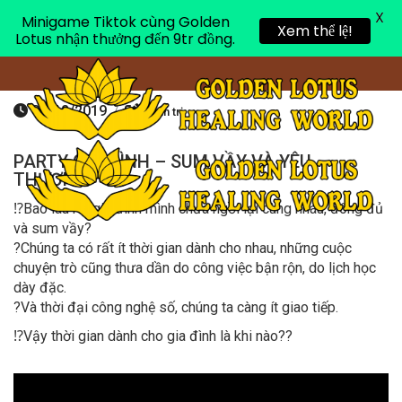
X
Minigame Tiktok cùng Golden
Toggle 
Xem thể lệ!
Lotus nhận thưởng đến 9tr đồng.
04/12/2019
/
Quản trị
PARTY GIA ĐÌNH – SUM VẦY VÀ YÊU
THƯƠNG
⁉️
Bao lâu rồi gia đình mình chưa ngồi lại cùng nhau, đông đủ
và sum vầy?
?
Chúng ta có rất ít thời gian dành cho nhau, những cuộc
chuyện trò cũng thưa dần do công việc bận rộn, do lịch học
dày đặc.
?
Và thời đại công nghệ số, chúng ta càng ít giao tiếp.
⁉️
Vậy thời gian dành cho gia đình là khi nào??