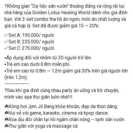
?
Không gian “Dạ tiệc sân vườn” thoáng đãng và rộng rãi tại
nhà hàng của Golden Lotus Healing World dành cho gia đình
bạn. Với 3 set combo tha hồ ăn ngon, món ăn chất lượng và
giá cả hợp lý. Set đã được giảm giá 15 ~ 20%:
✅
Set A: 195.000/ người
✅
Set B: 235.000/ người
✅
Set C: 275.000/ người
▪️
Áp dụng đối với nhóm từ 20 người trở lên.
▪️
Trẻ em cao dưới 0.8m miễn phí.
▪️
Trẻ em cao từ 0.8m ~ 1.2m giảm giá 30% trên giá người lớn
(trên 1.2m).
——————–
?
Sau khi gia đình cùng nhau party ăn uống và trò chuyện,
mình vào spa thư giãn luôn nhé!!!
☘️
Xông hơi Jjim Jil Bang khỏe khoắn, đẹp da thon dáng.
☘️
Vui vẻ với game, karaoke, cinema và kpop dance.
☘️
Xoa dịu đôi chân tại hồ ngâm chân nóng – lạnh sân vườn.
☘️
Thư giãn với yoga và massage cá.