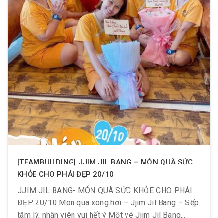
[TEAMBUILDING] JJIM JIL BANG – MÓN QUÀ SỨC
KHỎE CHO PHÁI ĐẸP 20/10
JJIM JIL BANG- MÓN QUÀ SỨC KHỎE CHO PHÁI
ĐẸP 20/10 Món quà xông hơi – Jjim Jil Bang – Sếp
tâm lý, nhân viên vui hết ý Một vé Jjim Jil Bang