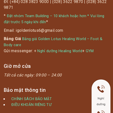
Đt: (+84) 028 3823 9000 | (028) 3622 9870 | (028) 3622
#Li.ke & #Foll_ow Fanpage & Li.ke + Sha_re bài
9871
viết công khai.
*
Đặt nhóm Team Building – 10 khách hoặc hơn * Vui lòng
*
đặt trước 5 ngày khi đến
Email: igoldenlotus6@gmail.com
Bảng Giá
Bảng giá Golden Lotus Healing World – Foot &
Body care
Gửi messenger: +
+
Nghỉ dưỡng Healing World
GYM
Giờ mở cửa
Tất cả các ngày:
09:00 – 24:00
Bảo mật thông tin
Nghỉ
CHÍNH SÁCH BẢO MẬT
dưỡng
ĐIỀU KHOẢN RIÊNG TƯ