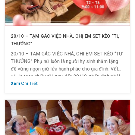
20/10 – TẠM GÁC VIỆC NHÀ, CHỊ EM SET KÈO “TỰ
THƯỞNG”
20/10 – TẠM GÁC VIỆC NHÀ, CHỊ EM SET KÈO “TỰ
THƯỞNG” Phụ nữ luôn là người hy sinh thầm lặng
để vững ngọn giữ lửa hạnh phúc cho gia đình. Vất
vả, lo toan nhiều rồi, nay đến 20/10, nhất định phải
dành thời gian cùng hội chị em “tự thưởng” một ngày
Xem Chi Tiết
nghỉ […]