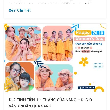
chính là sự lựa chọn hoàn hảo thể hiện sự chăm
sóc, quan tâm cách tinh tế đến chị em phụ nữ. […]
Xem Chi Tiết
ĐI 2 TÍNH TIỀN 1 – THÁNG CỦA NÀNG – ĐI GIỜ
VÀNG NHẬN QUÀ SANG