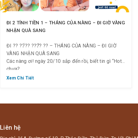
ĐI 2 TÍNH TIỀN 1 – THÁNG CỦA NÀNG – ĐI GIỜ VÀNG
NHẬN QUÀ SANG
ĐI ?? ??́?? ???̂̀? ?? – THÁNG CỦA NÀNG – ĐI GIỜ
VÀNG NHẬN QUÀ SANG
Các nàng ơi! ngày 20/10 sắp đến rồi, biết tin gì “Hot”
chưa?
Mừng tháng của Nàng – Spa có Ưu đãi Vàng cho
Xem Chi Tiết
Nàng tận hưởng!!
Thời gian: 17/10 ~ 21/10/2022 (Thứ 2 ~ Thứ 6)
Đi 02 người NỮ chỉ tính tiền 01 người
Giá theo khung giờ Happy Hour, cụ thể:
• 8h ~ 9h30: 200k (giá gốc 335k – off 40%)
• 9h30 ~ 12h: 265k (giá gốc 335k – off 21%)
Liên hệ
• 12h ~ 18h: 335k (giá gốc 335k)