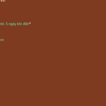
Minh
m
1
*
ước 5 ngày khi đến
are