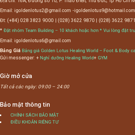
• 18h ~ 20h: 265k (giá gốc 335k – off 21%)
Địa chỉ: 16A, Đường số 10, P. Thảo Điền, Thủ Đức, Tp Hồ Chí 
• 20h ~ 23h: 190k (giá gốc 335k – off 43%)
Email: igoldenlotus2@gmail.com -igoldenlotus9@hotmail.co
Điều kiện: Dành cho phụ nữ từ 18 tuổi trở lên (trên
Đt: (+84) 028 3823 9000 | (028) 3622 9870 | (028) 3622 987
1.2m)
*
Đem theo CMND/CCCD để chứng thực độ tuổi (sn từ
Đặt nhóm Team Building – 10 khách hoặc hơn * Vui lòng đặt tr
2004 trở về trước)
Email: igoldenlotus6@gmail.com
#Li.ke & #Foll_ow Fanpage & Li.ke + Sha_re bài viết
Bảng Giá
Bảng giá Golden Lotus Healing World – Foot & Body c
công khai.
Gửi messenger: +
+
Nghỉ dưỡng Healing World
GYM
Giờ mở cửa
Tất cả các ngày:
09:00 – 24:00
Bảo mật thông tin
CHÍNH SÁCH BẢO MẬT
ĐIỀU KHOẢN RIÊNG TƯ