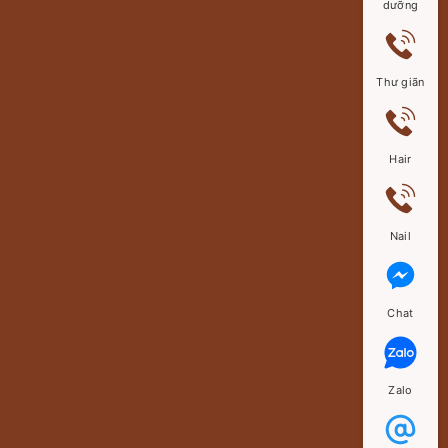
dưỡng
Thư giãn
Hair
Nail
Chat
Zalo