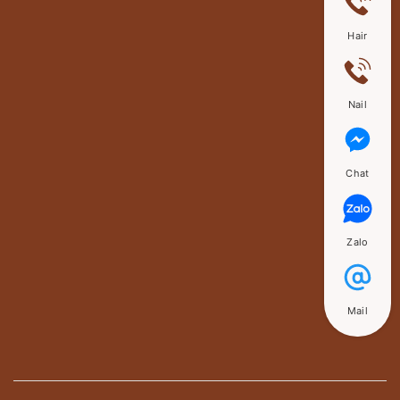
Hair
Nail
Chat
Zalo
Mail