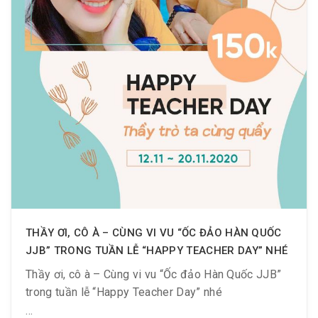
THẦY ƠI, CÔ À – CÙNG VI VU “ỐC ĐẢO HÀN QUỐC
JJB” TRONG TUẦN LỄ “HAPPY TEACHER DAY” NHÉ
Thầy ơi, cô à – Cùng vi vu “Ốc đảo Hàn Quốc JJB”
trong tuần lễ “Happy Teacher Day” nhé