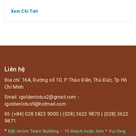
Xem Chi Tiết
? Happy Teacher Day – Thầy trò ta cùng “quẩy”
? Chỉ 150K/ vé Jjim Jil Bang
⏰ Từ 12.11 ~ 20.11.2020 (Thứ 2 ~ Thứ 6)
? Off 55%(Giá gốc 335K)
Liên hệ
Địa chỉ: 16A, Đường số 10, P. Thảo Điền, Thủ Đức, Tp Hồ
Chí Minh
Email: igoldenlotus2@gmail.com -
igoldenlotus9@hotmail.com
Đt: (+84) 028 3823 9000 | (028) 3622 9870 | (028) 3622
9871
*
Đặt nhóm Team Building – 10 khách hoặc hơn * Vui lòng