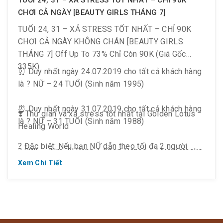
CHƠI CẢ NGÀY [BEAUTY GIRLS THÁNG 7]
TUỔI 24, 31 – XẢ STRESS TỐT NHẤT – CHỈ 90K
CHƠI CẢ NGÀY KHÔNG CHÁN [BEAUTY GIRLS
THÁNG 7] Off Up To 73% Chỉ Còn 90K (Giá Gốc
335K)
⏰ Duy nhất ngày 24.07.2019 cho tất cả khách hàng
là ? NỮ – 24 TUỔI (Sinh năm 1995)
⏰ Duy nhất ngày 31.07.2019 cho tất cả khách hàng
❣️ Thư giãn và xả stress tốt nhất tại Golden Lotus
là ? NỮ – 31 TUỔI (Sinh năm 1988)
Healing World
? Đặc biệt: Nếu bạn NỮ dẫn theo tối đa 2 người
? 90K = Jjim Jil Bang + Kpop Dance + Live Karaoke
(không phân biệt giới tính, độ tuổi, cao trên 1.2m) thì
+ Yoga + Cinema + Board game + Bida + Hồ ngâm
Xem Chi Tiết
những người đi kèm sẽ được ưu đãi giá vé chỉ còn
chân nóng – lạnh + Massage cá
190K/ người.