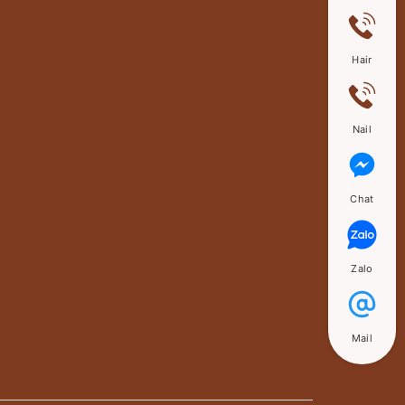
Hair
Nail
Chat
Zalo
Mail