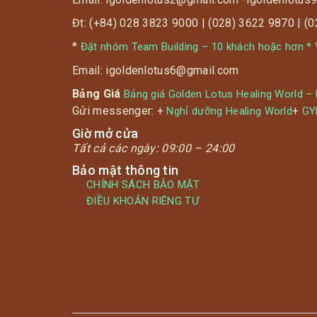
hoang mang và đã có những thời điểm khi
phát hiện ra bệnh nhân số 17, 18.. 21 thì một
Đt: (+84) 028 3823 9000 | (028) 3622 9870 | (
số người dân đã đi mua đồ tích trữ.
*
Đặt nhóm Team Building – 10 khách hoặc hơn * V
Email: igoldenlotus6@gmail.com
Bảng Giá
Bảng giá Golden Lotus Healing World –
Gửi messenger: +
+
Nghỉ dưỡng Healing World
G
Giờ mở cửa
Tất cả các ngày:
09:00 – 24:00
Bảo mật thông tin
CHÍNH SÁCH BẢO MẬT
ĐIỀU KHOẢN RIÊNG TƯ