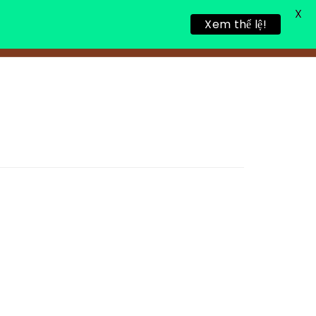
X
Xem thể lệ!
TIN TỨC
TUYỂN DỤNG
LIÊN HỆ