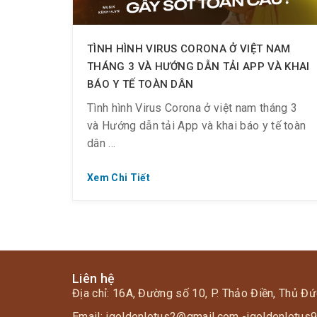
TÌNH HÌNH VIRUS CORONA Ở VIỆT NAM
THÁNG 3 VÀ HƯỚNG DẪN TẢI APP VÀ KHAI
BÁO Y TẾ TOÀN DÂN
Tình hình Virus Corona ở việt nam tháng 3
và Hướng dẫn tải App và khai báo y tế toàn
dân
Xem Chi Tiết
1. Tình hình Virus Corona ở việt nam tháng 3
sẽ như thế nào?
Những ngày qua, khắp các nơi là các viết ,
Liên hệ
chủ đề bàn luận liên quan đến tình hình dịch
Địa chỉ: 16A, Đường số 10, P. Thảo Điền, Thủ Đứ
bệnh tại VN và cả trên thế giới. Tâm trạng
Email: igoldenlotus2@gmail.com -igoldenlotu