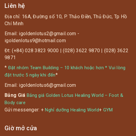
người trên 0.8m
Liên hệ
Địa chỉ: 16A, Đường số 10, P. Thảo Điền, Thủ Đức, Tp Hồ
? Chụp ảnh, check – in tại nhà hàng được tặng 60 gr
Chí Minh
phô mai 2 người / phần
Email: igoldenlotus2@gmail.com -
igoldenlotus9@hotmail.com
Đt: (+84) 028 3823 9000 | (028) 3622 9870 | (028) 3622
9871
*
Đặt nhóm Team Building – 10 khách hoặc hơn * Vui lòng
*
đặt trước 5 ngày khi đến
Email: igoldenlotus6@gmail.com
Bảng Giá
Bảng giá Golden Lotus Healing World – Foot &
Body care
Gửi messenger: +
+
Nghỉ dưỡng Healing World
GYM
Giờ mở cửa