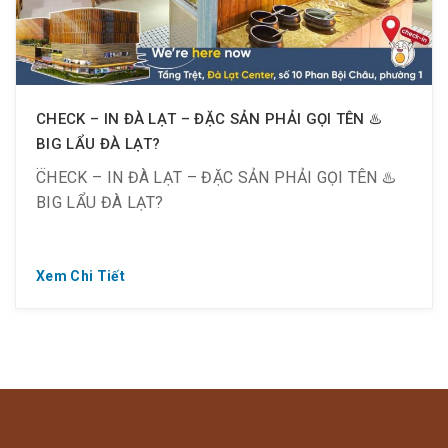
“Mùa Xuân” đầy hứng khởi.
♨️ Combo “Mùa Xuân” hải sản bao gồm Tôm ,
Nghêu, Mực + 3 loại Bò Mỹ cao cấp, kèm rau nấm
tươi xanh, bún/ mì… sẽ điểm thêm nhiều lựa chọn,
CHECK – IN ĐÀ LẠT – ĐẶC SẢN PHẢI GỌI TÊN ♨️
cho bàn tiệc ngon lành và siêu “sang chảnh” nè.
BIG LẨU ĐÀ LẠT?
CHECK – IN ĐÀ LẠT – ĐẶC SẢN PHẢI GỌI TÊN ♨️
BIG LẨU ĐÀ LẠT?
Xem Chi Tiết
? Lẩu ngon – Tròn vị Việt
? Giá ưu đãi đặc biệt ??K (Giá gốc 119K)( với điều
kiện l.i.k.e/ s.h.a.r.e bài viết)
️? Miễn phí 60 GRAM THỊT BÒ MỸ CAO CẤP cho