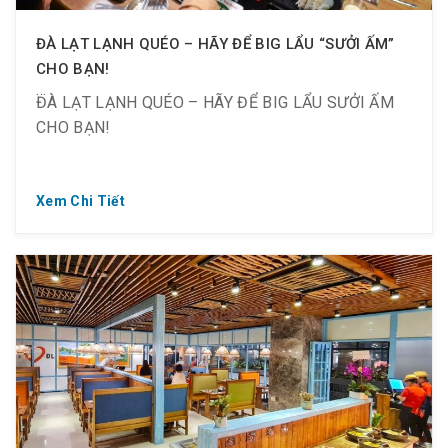
ĐÀ LẠT LẠNH QUÉO – HÃY ĐỂ BIG LẨU “SƯỞI ẤM”
CHO BẠN!
ĐÀ LẠT LẠNH QUÉO – HÃY ĐỂ BIG LẨU SƯỞI ẤM
CHO BẠN!
Xem Chi Tiết
? QUÁ Ư ?????? VỚI LẨU NÓNG SIÊU NGON
? Đà Lạt thì khi nào cũng lạnh, nhưng mùa này là
lạnh nhất nhì các bạn ơi! Trời thế này đi ăn lẩu ???
??̂̉? là đúng bài, chuẩn “xì – tai” Hàn chính hiệu.
? Chọn nước lẩu Thái, lẩu Nấm, lẩu Tứ Xuyên, Lẩu
Tobokki gây nghiện, Big Lẩu, Lẩu Atiso (theo mùa)…
chỉ với 39K, sau đó gọi ngay Combo món ăn kèm