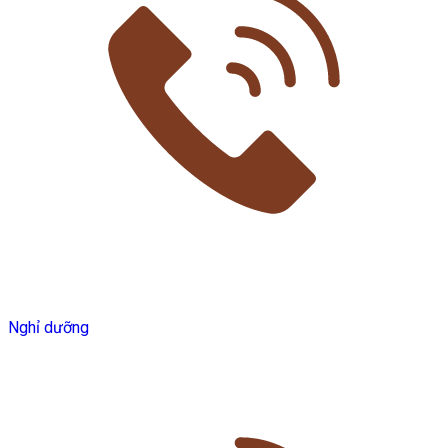
Nghỉ dưỡng