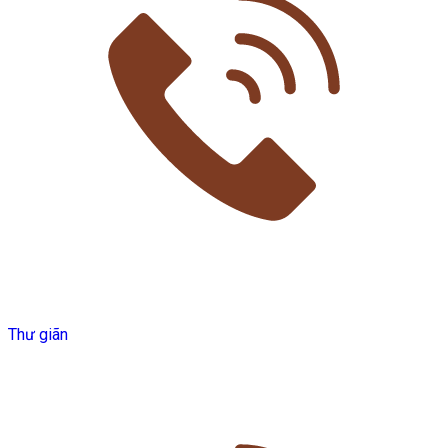
Thư giãn