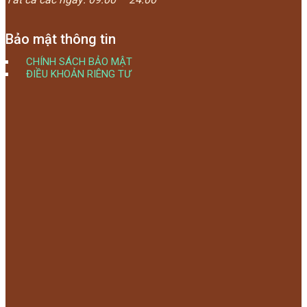
Bảo mật thông tin
CHÍNH SÁCH BẢO MẬT
ĐIỀU KHOẢN RIÊNG TƯ