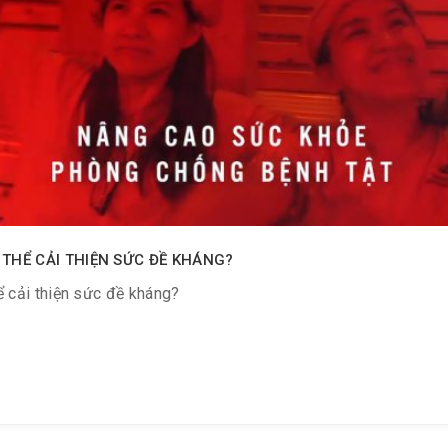
 THỂ CẢI THIỆN SỨC ĐỀ KHÁNG?
ể cải thiện sức đề kháng?
 TỐT CHO SỨC ĐỀ KHÁNG?
sau lần đầu tiên