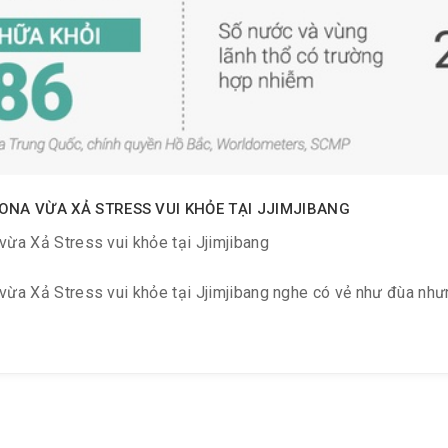
NA VỪA XẢ STRESS VUI KHỎE TẠI JJIMJIBANG
ừa Xả Stress vui khỏe tại Jjimjibang
ừa Xả Stress vui khỏe tại Jjimjibang nghe có vẻ như đùa nhưn
2020 đã có 362 ca tử vong vì virus corona, 17.387 ca nhiễm, t
ãy xem bản đồ cập nhật số ca nhiễm Corona trên toàn cầu theo 