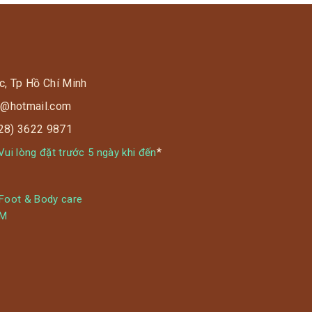
hannelnewsasia.com/wuhan/gmap.html
c, Tp Hồ Chí Minh
s9@hotmail.com
028) 3622 9871
ps.arcgis.com/apps/opsdashboard/index.html#/bda7594740
*
ui lòng đặt trước 5 ngày khi đến
 Foot & Body care
YM