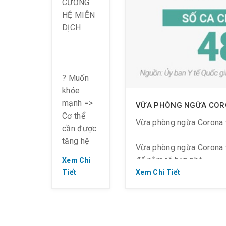
CƯỜNG
? Đau cơ
HỆ MIỄN
và đau
DỊCH
khớp
? Cơ thể
cảm thấy
? Muốn
rất nóng
khỏe
nhưng
mạnh =>
VỪA PHÒNG NGỪA CORO
không
Cơ thể
biết
Vừa phòng ngừa Corona v
cần được
nguyên
tăng hệ
nhân.
Vừa phòng ngừa Corona v
miễn dịch
để nắm rõ hơn nhé.
Xem Chi
Tiết
Xem Chi Tiết
? Nhằm
chống lại
sự xâm
Tính đến nay ngày 03/02/
nhập của
ca thứ 8 đã phát hiện. H