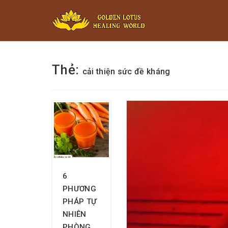
Minigame Ti
Thẻ:
cải thiện sức đề kháng
6
PHƯƠNG
PHÁP TỰ
NHIÊN
PHÒNG