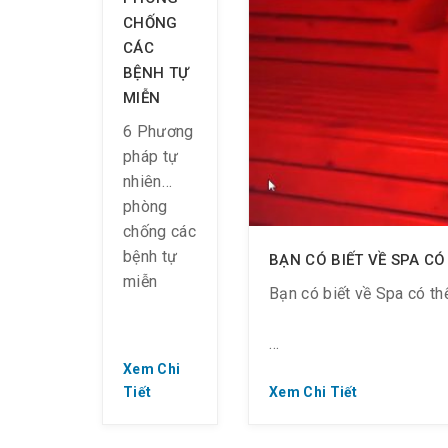
CHỐNG
CÁC
BỆNH TỰ
MIỄN
6 Phương
pháp tự
nhiên
phòng
chống các
bệnh tự
BẠN CÓ BIẾT VỀ SPA CÓ
miễn
Bạn có biết về Spa có th
Xem Chi
? Những
Tiết
? BẠN ĐÃ BIẾT VỀ SPA
Xem Chi Tiết
triệu
chứng
? Cảm nhận tốt ngay từ 