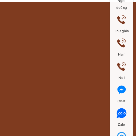
Nghỉ
vé là
dưỡng
190k
? Đặc biệt
Thư giãn
giá vé trẻ
em trong
khung giờ
Hair
Happy
fd40299423467b48e9ecf6
hour: Trẻ
em (từ
Nail
0.8 –
1.2m) =>
chỉ 125K
Chat
Zalo