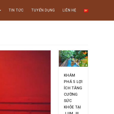
Xem thể lệ!
TIN TỨC
TUYỂN DỤNG
LIÊN HỆ
KHÁM
PHÁ 5 LỢI
ÍCH TĂNG
CƯỜNG
SỨC
KHỎE TẠI
JJIM JIL