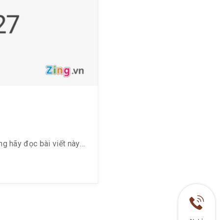
vé là
200k
▪️ Từ 9h30
~ 12h: giá
vé 265k
✅ Thứ 7
và Chủ
nhật (Tối)
▪️ Từ 18h
g hãy đọc bài viết này
~ 20h: giá
vé là
265K
▪️ Từ 20h
rong đó tại Việt Nam thì
~ 23h: giá
các link dưới đây: