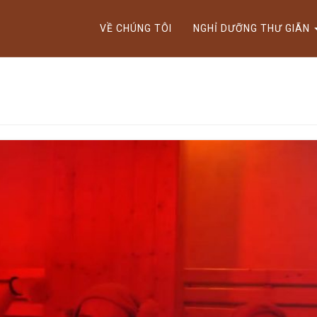
ktok cùng Golden Lotus nhận thưởng đến 9tr đồng.
VỀ CHÚNG TÔI
NGHỈ DƯỠNG THƯ GIÃN