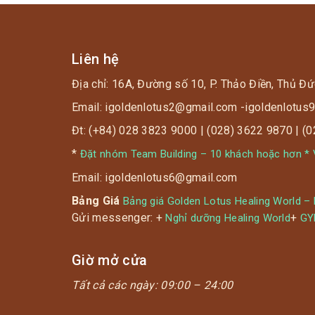
vi khuẩn,
vi rút gây
bệnh
Liên hệ
https://infographics.c
Địa chỉ: 16A, Đường số 10, P. Thảo Điền, Thủ Đứ
Email: igoldenlotus2@gmail.com -igoldenlotu
? Dưới
đây là 4
Đt: (+84) 028 3823 9000 | (028) 3622 9870 | (
https://gisanddata.ma
phương
*
Đặt nhóm Team Building – 10 khách hoặc hơn * V
pháp
Email: igoldenlotus6@gmail.com
chăm sóc
sức khỏe
Bảng Giá
Bảng giá Golden Lotus Healing World –
tốt nhất
Gửi messenger: +
+
Nghỉ dưỡng Healing World
G
dành cho
bạn.
Giờ mở cửa
Tất cả các ngày:
09:00 – 24:00