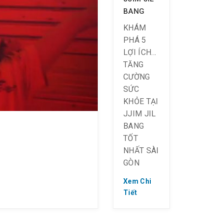
BANG
KHÁM
PHÁ 5
LỢI ÍCH
TĂNG
CƯỜNG
SỨC
KHỎE TẠI
JJIM JIL
BANG
TỐT
NHẤT SÀI
GÒN
Xem Chi
? Tăng
Tiết
cường
sức khỏe