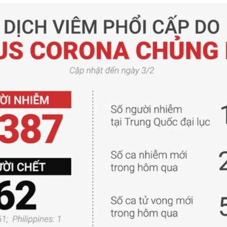
rở về
về được hông?
 đi Jjim Jil Bang đều đặn mỗi tuần một lần sẽ tác động tích c