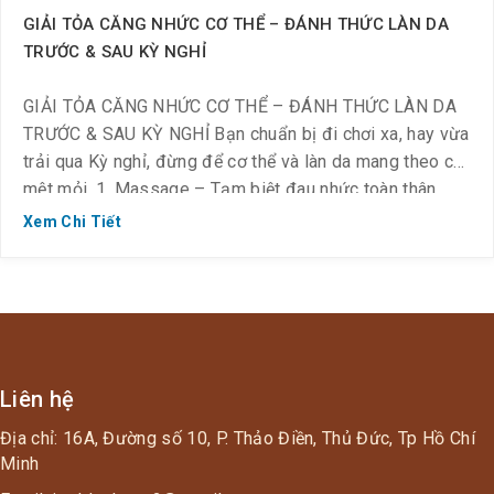
GIẢI TỎA CĂNG NHỨC CƠ THỂ – ĐÁNH THỨC LÀN DA
TRƯỚC & SAU KỲ NGHỈ
GIẢI TỎA CĂNG NHỨC CƠ THỂ – ĐÁNH THỨC LÀN DA
TRƯỚC & SAU KỲ NGHỈ Bạn chuẩn bị đi chơi xa, hay vừa
trải qua Kỳ nghỉ, đừng để cơ thể và làn da mang theo cả
mệt mỏi. 1. Massage – Tạm biệt đau nhức toàn thân
Giúp phục hồi toàn bộ cơ […]
Xem Chi Tiết
Liên hệ
Địa chỉ: 16A, Đường số 10, P. Thảo Điền, Thủ Đức, Tp Hồ Chí
Minh