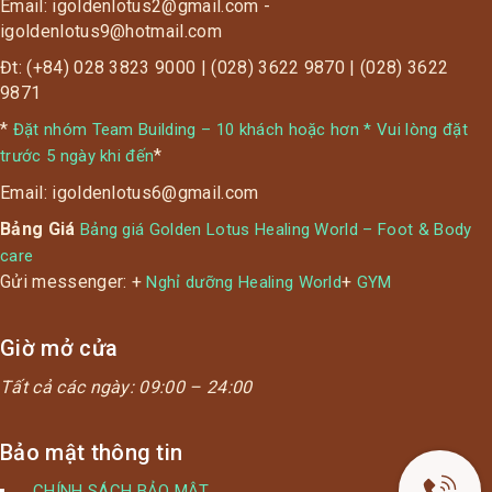
Email: igoldenlotus2@gmail.com -
igoldenlotus9@hotmail.com
Đt: (+84) 028 3823 9000 | (028) 3622 9870 | (028) 3622
9871
*
Đặt nhóm Team Building – 10 khách hoặc hơn * Vui lòng đặt
*
trước 5 ngày khi đến
Email: igoldenlotus6@gmail.com
Bảng Giá
Bảng giá Golden Lotus Healing World – Foot & Body
care
Gửi messenger: +
+
Nghỉ dưỡng Healing World
GYM
Giờ mở cửa
Tất cả các ngày:
09:00 – 24:00
Bảo mật thông tin
CHÍNH SÁCH BẢO MẬT