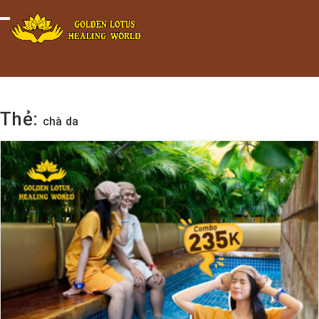
Minigame Tiktok cùng Golden
Xem thể lệ!
Toggle navigation
Lotus nhận thưởng đến 9tr đồng.
Thẻ:
chà da