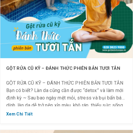
GỘT RỬA CŨ KỸ – ĐÁNH THỨC PHIÊN BẢN TƯƠI TẮN
GỘT RỬA CŨ KỸ – ĐÁNH THỨC PHIÊN BẢN TƯƠI TẮN
Bạn có biết? Làn da cũng cần được “detox” và làm mới
định kỳ ~ Sau bao ngày mệt mỏi, stress và bụi bẩn bám
dính, làn da dễ trở nên xỉn màu, khô ráp, thiếu sức sống.
Đã đến lúc bạn chiều chuộng […]
Xem Chi Tiết