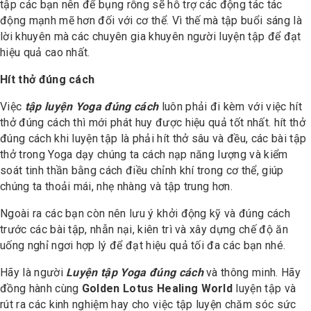
tập các bạn nên để bụng rỗng sẽ hỗ trợ các động tác tác
động mạnh mẽ hơn đối với cơ thể. Vì thế mà tập buổi sáng là
lời khuyên mà các chuyên gia khuyên người luyện tập để đạt
hiệu quả cao nhất.
Hít thở đúng cách
Việc
tập luyện Yoga đúng cách
luôn phải đi kèm với việc hít
thở đúng cách thì mới phát huy được hiệu quả tốt nhất. hít thở
đúng cách khi luyện tập là phải hít thở sâu và đều, các bài tập
thở trong Yoga dạy chúng ta cách nạp năng lượng và kiểm
soát tinh thần bằng cách điều chỉnh khí trong cơ thể, giúp
chúng ta thoải mái, nhẹ nhàng và tập trung hơn.
Ngoài ra các bạn còn nên lưu ý khởi động kỹ và đúng cách
trước các bài tập, nhẫn nại, kiên trì và xây dựng chế độ ăn
uống nghỉ ngơi hợp lý để đạt hiệu quả tối đa các bạn nhé.
Hãy là người
Luyện tập Yoga đúng cách
và thông minh. Hãy
đồng hành cùng
Golden Lotus Healing World
luyện tập và
rút ra các kinh nghiệm hay cho việc tập luyện chăm sóc sức