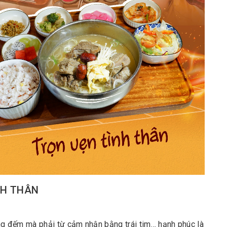
NH THÂN
g đếm mà phải từ cảm nhận bằng trái tim… hạnh phúc là