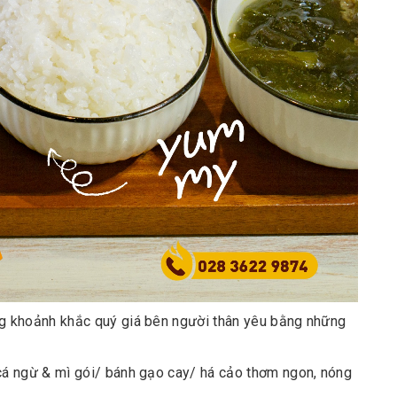
g khoảnh khắc quý giá bên người thân yêu bằng những
á ngừ & mì gói/ bánh gạo cay/ há cảo thơm ngon, nóng