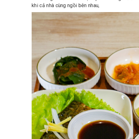
khi cả nhà cùng ngồi bên nhau,