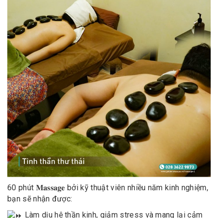
60 phút 𝐌𝐚𝐬𝐬𝐚𝐠𝐞 bởi kỹ thuật viên nhiều năm kinh nghiệm,
bạn sẽ nhận được:
Làm dịu hệ thần kinh, giảm stress và mang lại cảm