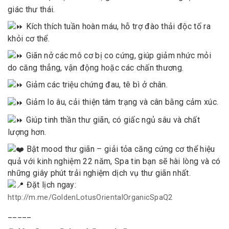
giác thư thái.
Kích thích tuần hoàn máu, hỗ trợ đào thải độc tố ra
khỏi cơ thể.
Giãn nở các mô cơ bị co cứng, giúp giảm nhức mỏi
do căng thẳng, vận động hoặc các chấn thương.
Giảm các triệu chứng đau, tê bì ở chân.
Giảm lo âu, cải thiện tâm trạng và cân bằng cảm xúc.
Giúp tinh thần thư giãn, có giấc ngủ sâu và chất
lượng hơn.
Bật mood thư giãn – giải tỏa căng cứng cơ thể hiệu
quả với kinh nghiệm 22 năm, Spa tin bạn sẽ hài lòng và có
những giây phút trải nghiệm dịch vụ thư giãn nhất.
Đặt lịch ngay:
http://m.me/GoldenLotusOrientalOrganicSpaQ2
_____