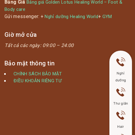
Bảng Giá
Bảng giá Golden Lotus Healing World – Foot &
Body care
Gửi messenger: +
+
Nghỉ dưỡng Healing World
GYM
Giờ mở cửa
Tất cả các ngày:
09:00 – 24:00
Bảo mật thông tin
CHÍNH SÁCH BẢO MẬT
Nghỉ
ĐIỀU KHOẢN RIÊNG TƯ
dưỡng
Thư giãn
Hair