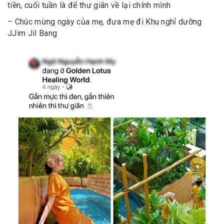
tiền, cuối tuần là để thư giãn về lại chính mình
– Chúc mừng ngày của mẹ, đưa mẹ đi Khu nghỉ dưỡng
JJim Jil Bang