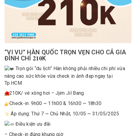
“VI VU” HÀN QUỐC TRỌN VẸN CHO CẢ GIA
ĐÌNH CHỈ 𝟐𝟏𝟎K
Trọn gói “du lịch” Hàn không phải nhiều chi phí vừa
nâng cao sức khỏe vừa check in ảnh đẹp ngay tại
Tp.HCM.
210K
/ vé xông hơi – Jjim Jil Bang
Check-in: 9h00 ~ 11h00 & 16h30 ~ 18h30
Áp dụng: Thứ 7 ~ Chủ Nhật, 10/05 ~ 31/05/2025
Điều kiện ưu đãi
– Check-in đúng khung giờ