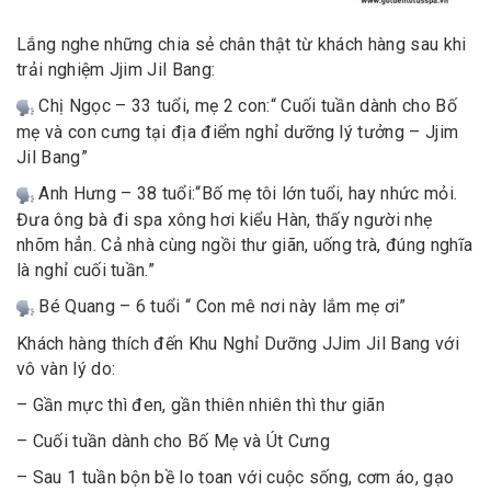
Lắng nghe những chia sẻ chân thật từ khách hàng sau khi
trải nghiệm Jjim Jil Bang:
Chị Ngọc – 33 tuổi, mẹ 2 con:“ Cuối tuần dành cho Bố
mẹ và con cưng tại địa điểm nghỉ dưỡng lý tưởng – Jjim
Jil Bang”
Anh Hưng – 38 tuổi:“Bố mẹ tôi lớn tuổi, hay nhức mỏi.
Đưa ông bà đi spa xông hơi kiểu Hàn, thấy người nhẹ
nhõm hẳn. Cả nhà cùng ngồi thư giãn, uống trà, đúng nghĩa
là nghỉ cuối tuần.”
Bé Quang – 6 tuổi “ Con mê nơi này lắm mẹ ơi”
Khách hàng thích đến Khu Nghỉ Dưỡng JJim Jil Bang với
vô vàn lý do:
– Gần mực thì đen, gần thiên nhiên thì thư giãn
– Cuối tuần dành cho Bố Mẹ và Út Cưng
– Sau 1 tuần bộn bề lo toan với cuộc sống, cơm áo, gạo