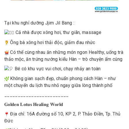
Tại khu nghỉ dưỡng Jjim Jil Bang :
Cả nhà được xông hơi, thư giãn, massage
Ông bà xông hơi thải độc, giảm đau nhức
Có thể cùng nhau ăn những món ngon Healthy, uống trà
thảo mộc, ăn trứng nướng kiểu Hàn – trò chuyện ấm cúng
Bé có khu vực vui chơi, chạy nhảy an toàn
Không gian sạch đẹp, chuẩn phong cách Hàn – như
một chuyến du lịch thu nhỏ ngay giữa lòng thành phố
________________________
𝐆𝐨𝐥𝐝𝐞𝐧 𝐋𝐨𝐭𝐮𝐬 𝐇𝐞𝐚𝐥𝐢𝐧𝐠 𝐖𝐨𝐫𝐥𝐝
Địa chỉ: 16A đường số 10, KP 2, P. Thảo Điền, Tp. Thủ
Đức