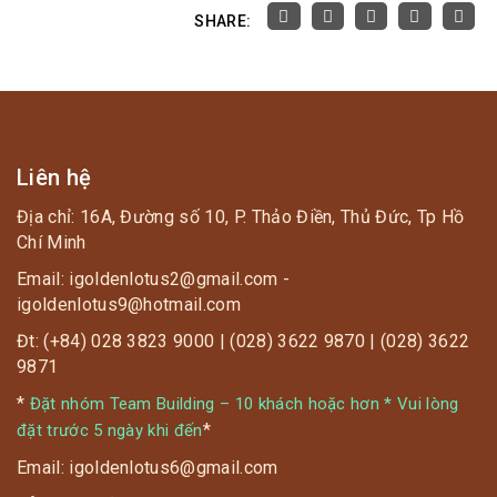
SHARE:
Liên hệ
Địa chỉ: 16A, Đường số 10, P. Thảo Điền, Thủ Đức, Tp Hồ
Chí Minh
Email: igoldenlotus2@gmail.com -
igoldenlotus9@hotmail.com
Đt: (+84) 028 3823 9000 | (028) 3622 9870 | (028) 3622
9871
*
Đặt nhóm Team Building – 10 khách hoặc hơn * Vui lòng
*
đặt trước 5 ngày khi đến
Email: igoldenlotus6@gmail.com