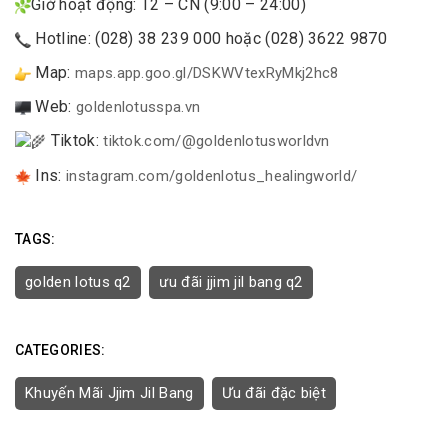
Giờ hoạt động: T2 – CN (9:00 – 24:00)
Hotline: (028) 38 239 000 hoặc (028) 3622 9870
Map:
maps.app.goo.gl/DSKWVtexRyMkj2hc8
Web:
goldenlotusspa.vn
Tiktok:
tiktok.com/@goldenlotusworldvn
Ins:
instagram.com/goldenlotus_healingworld/
TAGS:
golden lotus q2
ưu đãi jjim jil bang q2
CATEGORIES:
Khuyến Mãi Jjim Jil Bang
Ưu đãi đặc biệt