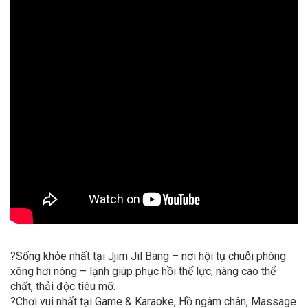
?
Sống khỏe nhất tại Jjim Jil Bang – nơi hội tụ chuỗi phòng
xông hơi nóng – lạnh giúp phục hồi thể lực, nâng cao thể
chất, thải độc tiêu mỡ.
?
Chơi vui nhất tại Game & Karaoke, Hồ ngâm chân, Massage