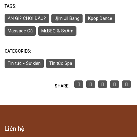
TAGS:
ĂN GÌ? CHƠI ĐÂU?
Jjim Jil Bang
Kpop Dance
Massage Cá
Mr.BBQ & SsAm
CATEGORIES:
Tin tức - Sự kiện
Tin tức Spa
SHARE:
Liên hệ