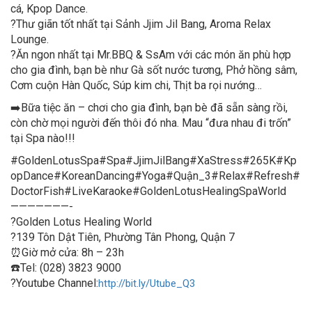
cá, Kpop Dance.
?
Thư giãn tốt nhất tại Sảnh Jjim Jil Bang, Aroma Relax
Lounge.
?
Ăn ngon nhất tại Mr.BBQ & SsAm với các món ăn phù hợp
cho gia đình, bạn bè như Gà sốt nước tương, Phở hồng sâm,
Cơm cuộn Hàn Quốc, Súp kim chi, Thịt ba rọi nướng…
➡️
Bữa tiệc ăn – chơi cho gia đình, bạn bè đã sẵn sàng rồi,
còn chờ mọi người đến thôi đó nha. Mau “đưa nhau đi trốn”
tại Spa nào!!!
#
GoldenLotusSpa
#
Spa
#
JjimJilBang
#
XaStress
#
265K
#
Kp
opDance
#
KoreanDancing
#
Yoga
#
Quận_3
#
Relax
#
Refresh
#
DoctorFish
#
LiveKaraoke
#
GoldenLotusHealingSpaWorld
———————-
?
Golden Lotus Healing World
?
139 Tôn Dật Tiên, Phường Tân Phong, Quận 7
⏰
Giờ mở cửa: 8h – 23h
☎️
Tel: (028) 3823 9000
?
Youtube Channel:
http://bit.ly/Utube_Q3