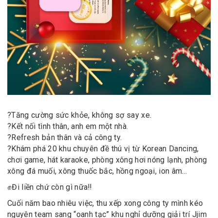
?
Tăng cường sức khỏe, không sợ say xe.
?
Kết nối tình thân, anh em một nhà.
?
Refresh bản thân và cả công ty.
?
Khám phá 20 khu chuyên đề thú vị từ Korean Dancing,
chơi game, hát karaoke, phòng xông hơi nóng lạnh, phòng
xông đá muối, xông thuốc bắc, hồng ngoại, ion âm…
✊
Đi liền chứ còn gì nữa
‼️
Cuối năm bao nhiêu việc, thu xếp xong công ty mình kéo
nguyên team sang “oanh tạc” khu nghỉ dưỡng giải trí Jjim