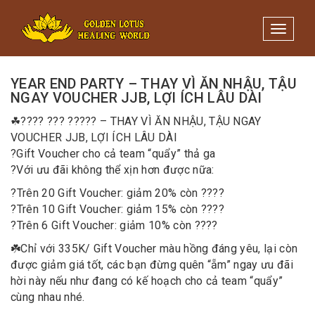
Minigame Tiktok cùng Golden
Xem thể lệ!
Lotus nhận thưởng đến 9tr đồng.
Toggle 
03/12/2020
/
Quản trị
YEAR END PARTY – THAY VÌ ĂN NHẬU, TẬU
NGAY VOUCHER JJB, LỢI ÍCH LÂU DÀI
☘
???? ??? ????? – THAY VÌ ĂN NHẬU, TẬU NGAY
VOUCHER JJB, LỢI ÍCH LÂU DÀI
?
Gift Voucher cho cả team “quẩy” thả ga
?
Với ưu đãi không thể xịn hơn được nữa:
?
Trên 20 Gift Voucher: giảm 20% còn ????
?
Trên 10 Gift Voucher: giảm 15% còn ????
?
Trên 6 Gift Voucher: giảm 10% còn ????
☘️
Chỉ với 335K/ Gift Voucher màu hồng đáng yêu, lại còn
được giảm giá tốt, các bạn đừng quên “ẵm” ngay ưu đãi
hời này nếu như đang có kế hoạch cho cả team “quẩy”
cùng nhau nhé.