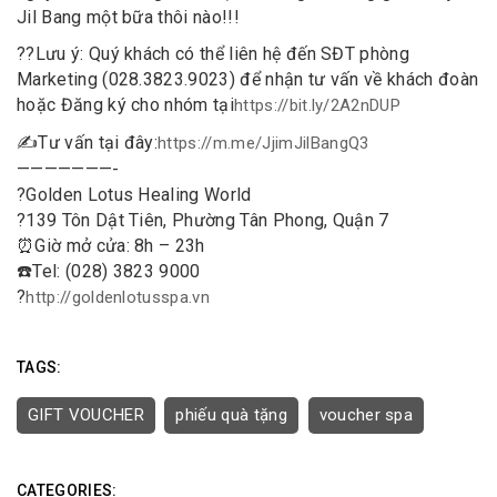
Jil Bang một bữa thôi nào!!!
?
?
Lưu ý: Quý khách có thể liên hệ đến SĐT phòng
Marketing (028.3823.9023) để nhận tư vấn về khách đoàn
hoặc Đăng ký cho nhóm tại
https://bit.ly/2A2nDUP
✍️
Tư vấn tại đây:
https://m.me/JjimJilBangQ3
———————-
?
Golden Lotus Healing World
?
139 Tôn Dật Tiên, Phường Tân Phong, Quận 7
⏰
Giờ mở cửa: 8h – 23h
☎️
Tel: (028) 3823 9000
?
http://goldenlotusspa.vn
TAGS:
GIFT VOUCHER
phiếu quà tặng
voucher spa
CATEGORIES: